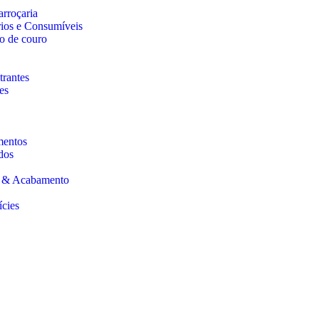
arroçaria
rios e Consumíveis
o de couro
trantes
es
mentos
dos
s & Acabamento
ícies