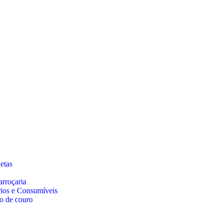
etas
arroçaria
rios e Consumíveis
o de couro