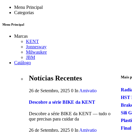
Menu Principal
Categorias
Menu Principal
Marcas
KENT
Jonnesway
Milwaukee
JBM
Catálogo
Notícias Recentes
Mais p
Radia
26 de Setembro, 2025
0
In
Amivatio
HST 
Descobre a série BIKE da KENT
Brake
Sili 
Descobre a série BIKE da KENT — tudo o
que precisas para cuidar da
Plast
Final
26 de Setembro, 2025
0
In
Amivatio