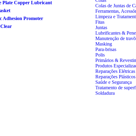
Colas
 Plate Copper Lubricant
Colas de Juntas de C
Gasket
Ferramentas, Acessó
Limpeza e Tratament
ic Adhesion Promoter
Fitas
 Clear
Juntas
Lubrificantes & Pene
Manutenção de travõ
Masking
Para-brisas
Polis
Primários & Revesti
Produtos Especializa
Reparações Elétricas
Reparações Plástico
Saúde e Segurança
Tratamento de superf
Soldadura