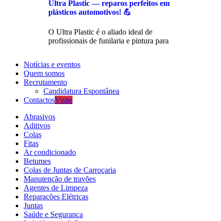
Ultra Plastic — reparos perfeitos em
plásticos automotivos! 💪
O Ultra Plastic é o aliado ideal de
profissionais de funilaria e pintura para
Notícias e eventos
Quem somos
Recrutamento
Candidatura Espontânea
Contactos
Visite
Abrasivos
Aditivos
Colas
Fitas
Ar condicionado
Betumes
Colas de Juntas de Carroçaria
Manutenção de travões
Agentes de Limpeza
Reparações Elétricas
Juntas
Saúde e Segurança