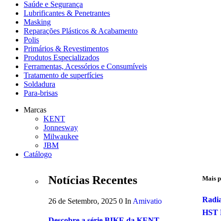
Saúde e Segurança
Lubrificantes & Penetrantes
Masking
Reparações Plásticos & Acabamento
Polis
Primários & Revestimentos
Produtos Especializados
Ferramentas, Acessórios e Consumíveis
Tratamento de superfícies
Soldadura
Para-brisas
Marcas
KENT
Jonnesway
Milwaukee
JBM
Catálogo
Notícias Recentes
Mais p
Radia
26 de Setembro, 2025
0
In
Amivatio
HST 
Descobre a série BIKE da KENT