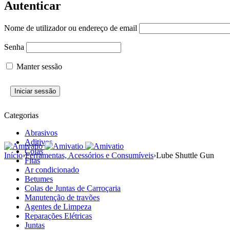
Autenticar
Nome de utilizador ou endereço de email
Senha
Manter sessão
Categorias
Abrasivos
Aditivos
Colas
Início
›
Ferramentas, Acessórios e Consumíveis
›
Lube Shuttle Gun
Fitas
Ar condicionado
Betumes
Colas de Juntas de Carroçaria
Manutenção de travões
Agentes de Limpeza
Reparações Elétricas
Juntas