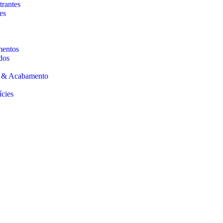
trantes
es
mentos
dos
s & Acabamento
ícies