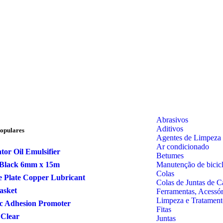
Abrasivos
Aditivos
opulares
Agentes de Limpeza
Ar condicionado
tor Oil Emulsifier
Betumes
Manutenção de bicicl
Black 6mm x 15m
Colas
 Plate Copper Lubricant
Colas de Juntas de C
Gasket
Ferramentas, Acessó
Limpeza e Tratament
ic Adhesion Promoter
Fitas
 Clear
Juntas