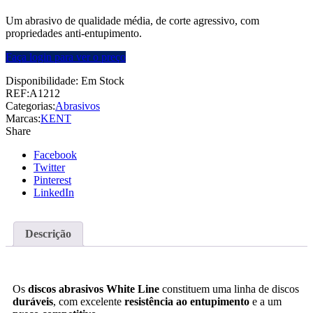
Um abrasivo de qualidade média, de corte agressivo, com
propriedades anti-entupimento.
Faça login para ver o preço
Disponibilidade:
Em Stock
REF:
A1212
Categorias:
Abrasivos
Marcas:
KENT
Share
Facebook
Twitter
Pinterest
LinkedIn
Descrição
Os
discos abrasivos White Line
constituem uma linha de discos
duráveis
, com excelente
resistência ao entupimento
e a um