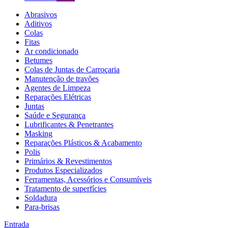
Abrasivos
Aditivos
Colas
Fitas
Ar condicionado
Betumes
Colas de Juntas de Carroçaria
Manutenção de travões
Agentes de Limpeza
Reparações Elétricas
Juntas
Saúde e Segurança
Lubrificantes & Penetrantes
Masking
Reparações Plásticos & Acabamento
Polis
Primários & Revestimentos
Produtos Especializados
Ferramentas, Acessórios e Consumíveis
Tratamento de superfícies
Soldadura
Para-brisas
Entrada