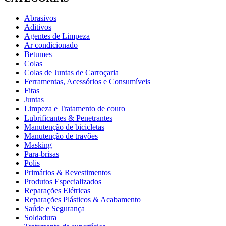
Abrasivos
Aditivos
Agentes de Limpeza
Ar condicionado
Betumes
Colas
Colas de Juntas de Carroçaria
Ferramentas, Acessórios e Consumíveis
Fitas
Juntas
Limpeza e Tratamento de couro
Lubrificantes & Penetrantes
Manutenção de bicicletas
Manutenção de travões
Masking
Para-brisas
Polis
Primários & Revestimentos
Produtos Especializados
Reparações Elétricas
Reparações Plásticos & Acabamento
Saúde e Segurança
Soldadura