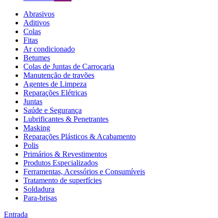
Abrasivos
Aditivos
Colas
Fitas
Ar condicionado
Betumes
Colas de Juntas de Carroçaria
Manutenção de travões
Agentes de Limpeza
Reparações Elétricas
Juntas
Saúde e Segurança
Lubrificantes & Penetrantes
Masking
Reparações Plásticos & Acabamento
Polis
Primários & Revestimentos
Produtos Especializados
Ferramentas, Acessórios e Consumíveis
Tratamento de superfícies
Soldadura
Para-brisas
Entrada