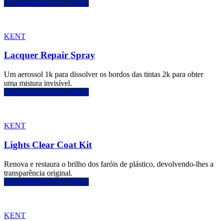
Faça login para ver o preço
KENT
Lacquer Repair Spray
Um aerossol 1k para dissolver os bordos das tintas 2k para obter
uma mistura invisível.
Faça login para ver o preço
KENT
Lights Clear Coat Kit
Renova e restaura o brilho dos faróis de plástico, devolvendo-lhes a
transparência original.
Faça login para ver o preço
KENT