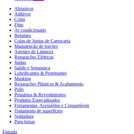
Abrasivos
Aditivos
Colas
Fitas
Ar condicionado
Betumes
Colas de Juntas de Carroçaria
Manutenção de travões
Agentes de Limpeza
Reparações Elétricas
Juntas
Saúde e Segurança
Lubrificantes & Penetrantes
Masking
Reparações Plásticos & Acabamento
Polis
Primários & Revestimentos
Produtos Especializados
Ferramentas, Acessórios e Consumíveis
Tratamento de superfícies
Soldadura
Para-brisas
Entrada