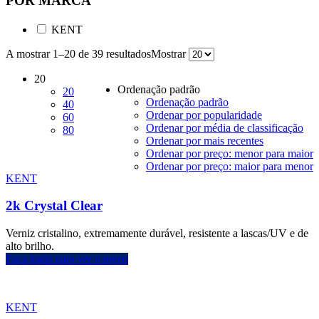
POR MARCA
KENT
A mostrar 1–20 de 39 resultados
Mostrar
20
Ordenação padrão
20
Ordenação padrão
40
Ordenar por popularidade
60
Ordenar por média de classificação
80
Ordenar por mais recentes
Ordenar por preço: menor para maior
Ordenar por preço: maior para menor
KENT
2k Crystal Clear
Verniz cristalino, extremamente durável, resistente a lascas/UV e de
alto brilho.
Faça login para ver o preço
KENT