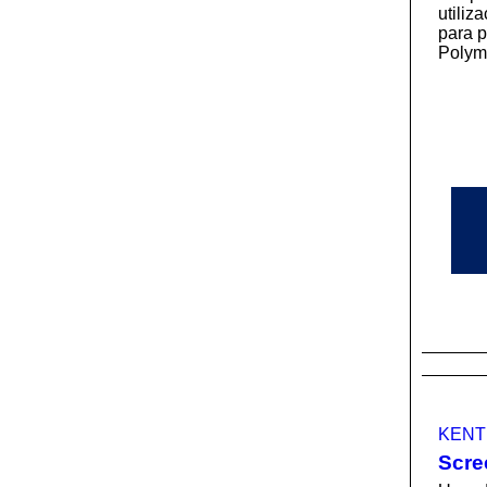
utiliz
para 
Polym
KENT
Scre