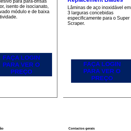
esivo para para-brisas
or, isento de isocianato,
Lâminas de aço inoxidável em
evado módulo e de baixa
3 larguras concebidas
ividade.
especificamente para o Super
Scraper.
FAÇA LOGIN
FAÇA LOGIN
PARA VER O
PARA VER O
PREÇO
PREÇO
ção
Contactos gerais