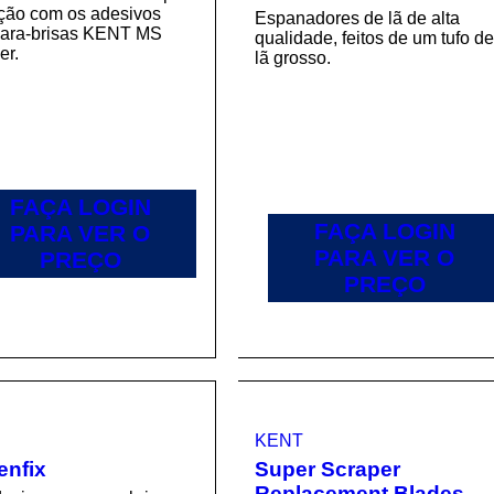
ação com os adesivos
Espanadores de lã de alta
para-brisas KENT MS
qualidade, feitos de um tufo d
er.
lã grosso.
FAÇA LOGIN
FAÇA LOGIN
PARA VER O
PARA VER O
PREÇO
PREÇO
KENT
enfix
Super Scraper
Replacement Blades