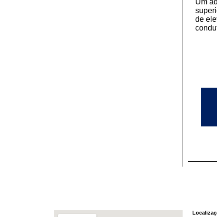
Um ad
superi
de el
condut
Localiza