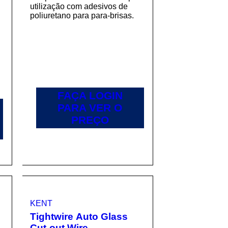
utilização com adesivos de
poliuretano para para-brisas.
e
FAÇA LOGIN
PARA VER O
PREÇO
KENT
Tightwire Auto Glass
Cut-out Wire