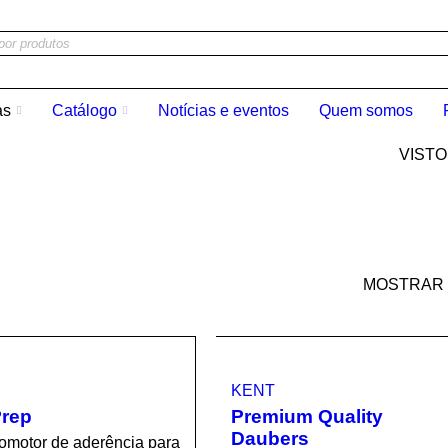
as
Catálogo
Notícias e eventos
Quem somos
VIST
MOSTRAR
KENT
rep
Premium Quality
Daubers
omotor de aderência para