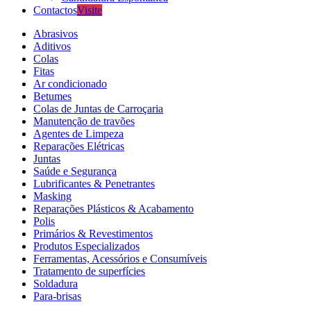
Contactos
Visite
Abrasivos
Aditivos
Colas
Fitas
Ar condicionado
Betumes
Colas de Juntas de Carroçaria
Manutenção de travões
Agentes de Limpeza
Reparações Elétricas
Juntas
Saúde e Segurança
Lubrificantes & Penetrantes
Masking
Reparações Plásticos & Acabamento
Polis
Primários & Revestimentos
Produtos Especializados
Ferramentas, Acessórios e Consumíveis
Tratamento de superfícies
Soldadura
Para-brisas