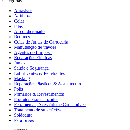
Categorias
Abrasivos
Aditivos
Colas
Fitas
Ar condicionado
Betumes
Colas de Juntas de Carroçaria
Manutenção de travões
Agentes de Limpeza
Reparações Elétricas
Juntas
Saúde e Segurança
Lubrificantes & Penetrantes
Masking
Reparações Plásticos & Acabamento
Polis
Primários & Revestimentos
Produtos Especializados
Ferramentas, Acessórios e Consumíveis
Tratamento de superfícies
Soldadura
Para-brisas