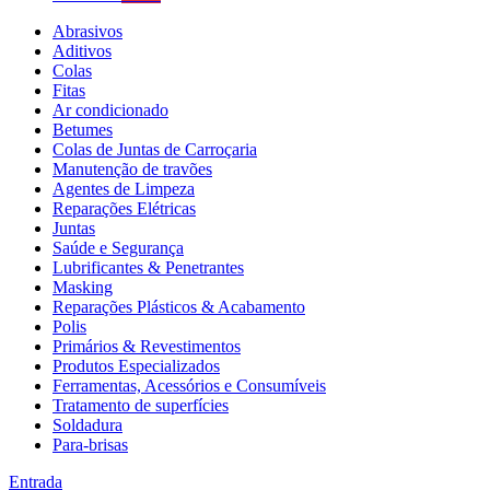
Abrasivos
Aditivos
Colas
Fitas
Ar condicionado
Betumes
Colas de Juntas de Carroçaria
Manutenção de travões
Agentes de Limpeza
Reparações Elétricas
Juntas
Saúde e Segurança
Lubrificantes & Penetrantes
Masking
Reparações Plásticos & Acabamento
Polis
Primários & Revestimentos
Produtos Especializados
Ferramentas, Acessórios e Consumíveis
Tratamento de superfícies
Soldadura
Para-brisas
Entrada