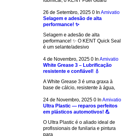
lubrificar, o KENT Fuel Guard
26 de Setembro, 2025
0
In
Amivatio
Selagem e adesão de alta
performance! ✨
Selagem e adesão de alta
performance! ✨ O KENT Quick Seal
é um selante/adesivo
4 de Novembro, 2025
0
In
Amivatio
White Grease 3 – Lubrificação
resistente e confiável! 💧
A White Grease 3 é uma graxa à
base de cálcio, resistente à água,
24 de Novembro, 2025
0
In
Amivatio
Ultra Plastic — reparos perfeitos
em plásticos automotivos! 💪
O Ultra Plastic é o aliado ideal de
profissionais de funilaria e pintura
para