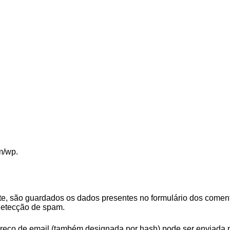
m/wp.
te, são guardados os dados presentes no formulário dos comen
 detecção de spam.
reço de email (também designada por hash) pode ser enviada par