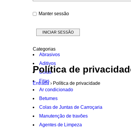
Manter sessão
Categorias
Abrasivos
Aditivos
Política de privacidad
Colas
Fitas
Entrada
›
Política de privacidade
Ar condicionado
Betumes
Colas de Juntas de Carroçaria
Manutenção de travões
Agentes de Limpeza