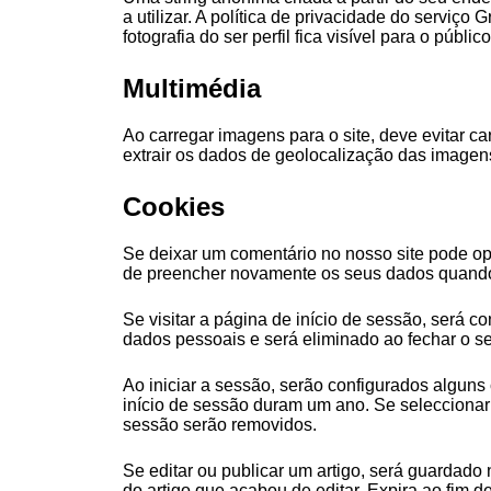
a utilizar. A política de privacidade do serviço
fotografia do ser perfil fica visível para o públ
Multimédia
Ao carregar imagens para o site, deve evitar 
extrair os dados de geolocalização das imagens
Cookies
Se deixar um comentário no nosso site pode opt
de preencher novamente os seus dados quando 
Se visitar a página de início de sessão, será 
dados pessoais e será eliminado ao fechar o s
Ao iniciar a sessão, serão configurados alguns
início de sessão duram um ano. Se seleccionar 
sessão serão removidos.
Se editar ou publicar um artigo, será guardado
do artigo que acabou de editar. Expira ao fim de