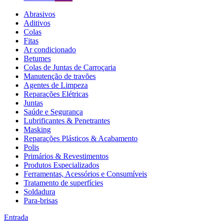
Abrasivos
Aditivos
Colas
Fitas
Ar condicionado
Betumes
Colas de Juntas de Carroçaria
Manutenção de travões
Agentes de Limpeza
Reparações Elétricas
Juntas
Saúde e Segurança
Lubrificantes & Penetrantes
Masking
Reparações Plásticos & Acabamento
Polis
Primários & Revestimentos
Produtos Especializados
Ferramentas, Acessórios e Consumíveis
Tratamento de superfícies
Soldadura
Para-brisas
Entrada