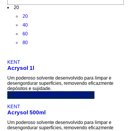
20
20
40
60
80
KENT
Acrysol 1l
Um poderoso solvente desenvolvido para limpar e
desengordurar superfícies, removendo eficazmente
depósitos e sujidade.
FAÇA LOGIN PARA VER O PREÇO
KENT
Acrysol 500ml
Um poderoso solvente desenvolvido para limpar e
desengordurar superfícies, removendo eficazmente