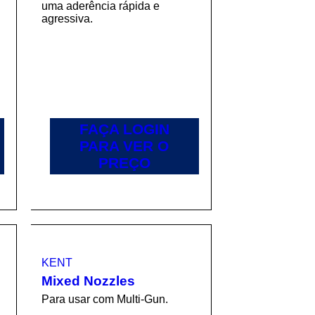
uma aderência rápida e
agressiva.
FAÇA LOGIN
PARA VER O
PREÇO
KENT
Mixed Nozzles
Para usar com Multi-Gun.