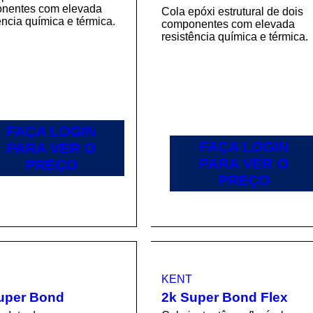
nentes com elevada
Cola epóxi estrutural de dois
ência química e térmica.
componentes com elevada
resistência química e térmica.
FAÇA LOGIN
FAÇA LOGIN
PARA VER O
PARA VER O
PREÇO
PREÇO
KENT
uper Bond
2k Super Bond Flex