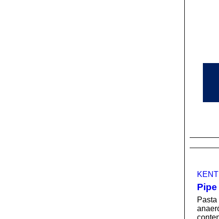
KENT
Pipe
Pasta 
anaeró
conte