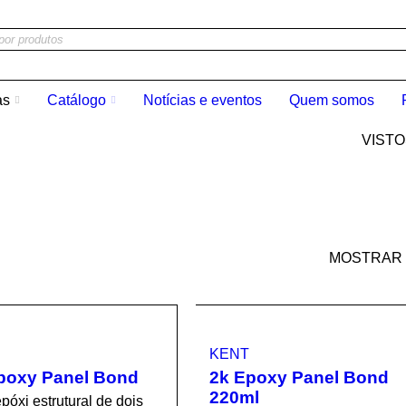
as
Catálogo
Notícias e eventos
Quem somos
VIST
MOSTRAR
KENT
poxy Panel Bond
2k Epoxy Panel Bond
220ml
póxi estrutural de dois