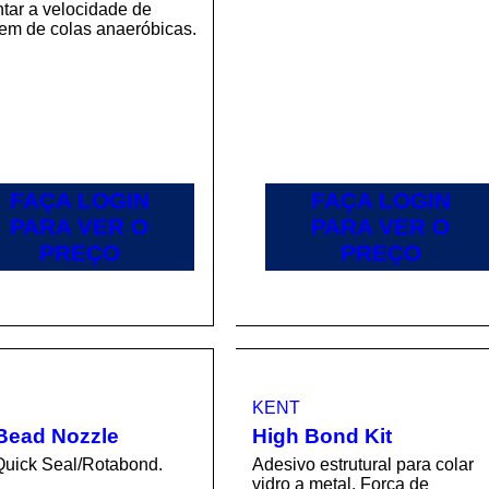
tar a velocidade de
em de colas anaeróbicas.
FAÇA LOGIN
FAÇA LOGIN
PARA VER O
PARA VER O
PREÇO
PREÇO
KENT
 Bead Nozzle
High Bond Kit
Quick Seal/Rotabond.
Adesivo estrutural para colar
vidro a metal. Força de