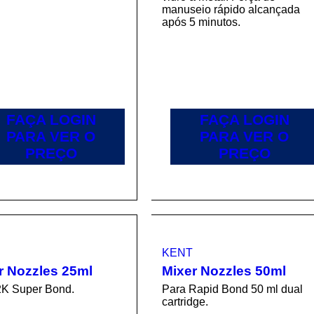
manuseio rápido alcançada
após 5 minutos.
FAÇA LOGIN
FAÇA LOGIN
PARA VER O
PARA VER O
PREÇO
PREÇO
KENT
r Nozzles 25ml
Mixer Nozzles 50ml
2K Super Bond.
Para Rapid Bond 50 ml dual
cartridge.