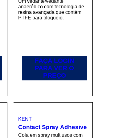
Um vedante/vedante
anaeróbico com tecnologia de
resina avançada que contém
PTFE para bloqueio.
FAÇA LOGIN
PARA VER O
PREÇO
KENT
Contact Spray Adhesive
Cola em spray multiusos com