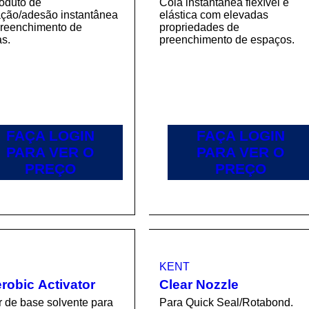
oduto de
Cola instantânea flexível e
ação/adesão instantânea
elástica com elevadas
preenchimento de
propriedades de
s.
preenchimento de espaços.
FAÇA LOGIN
FAÇA LOGIN
PARA VER O
PARA VER O
PREÇO
PREÇO
KENT
robic Activator
Clear Nozzle
r de base solvente para
Para Quick Seal/Rotabond.