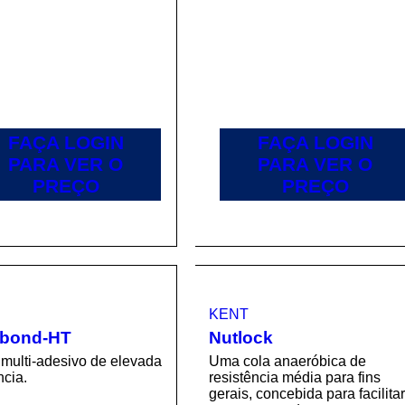
FAÇA LOGIN
FAÇA LOGIN
PARA VER O
PARA VER O
PREÇO
PREÇO
KENT
tbond-HT
Nutlock
multi-adesivo de elevada
Uma cola anaeróbica de
cia.
resistência média para fins
gerais, concebida para facilita