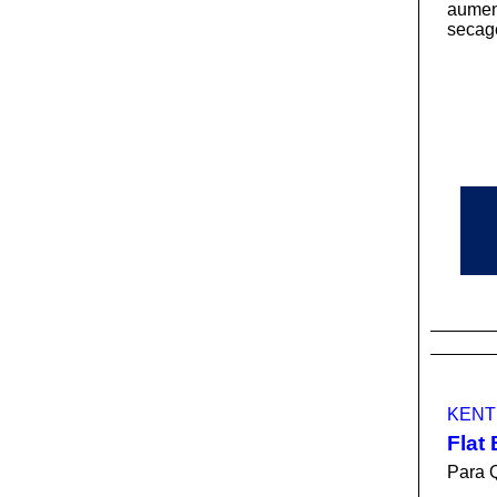
aumen
secag
KENT
Flat
Para 