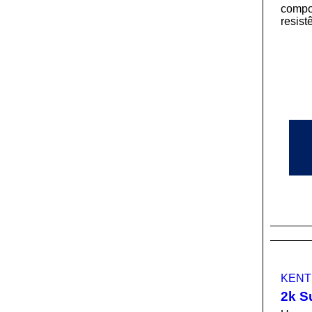
compo
resist
KENT
2k S