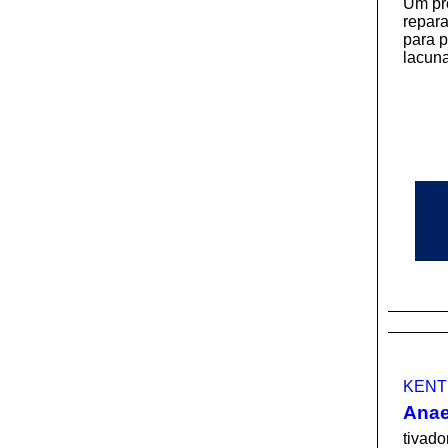
Um pr
repar
para 
lacuna
KENT
Anae
tivado