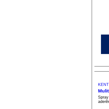
KENT
Muli
Spray 
aderên