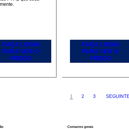
amente.
FAÇA LOGIN
FAÇA LOGIN
PARA VER O
PARA VER O
PREÇO
PREÇO
1
2
3
SEGUINT
ção
Contactos gerais