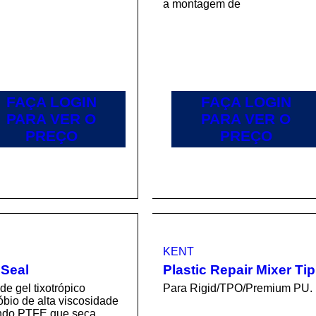
a montagem de
FAÇA LOGIN
FAÇA LOGIN
PARA VER O
PARA VER O
PREÇO
PREÇO
KENT
 Seal
Plastic Repair Mixer Tip
de gel tixotrópico
Para Rigid/TPO/Premium PU.
bio de alta viscosidade
ndo PTFE que seca