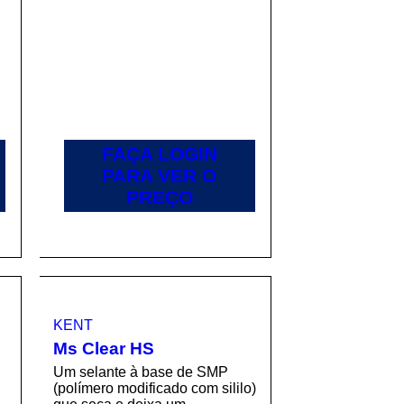
FAÇA LOGIN
PARA VER O
PREÇO
KENT
Ms Clear HS
Um selante à base de SMP
(polímero modificado com sililo)