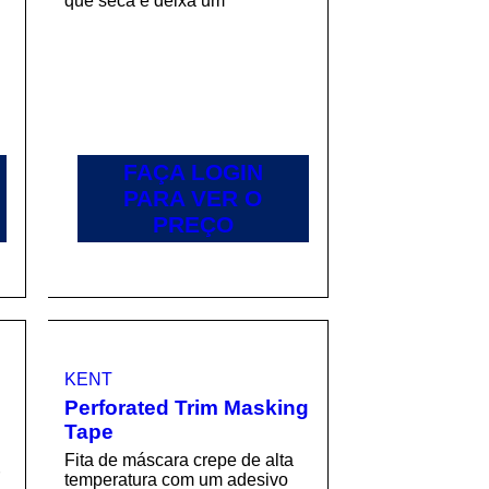
que seca e deixa um
FAÇA LOGIN
PARA VER O
PREÇO
KENT
Perforated Trim Masking
Tape
Fita de máscara crepe de alta
r
temperatura com um adesivo