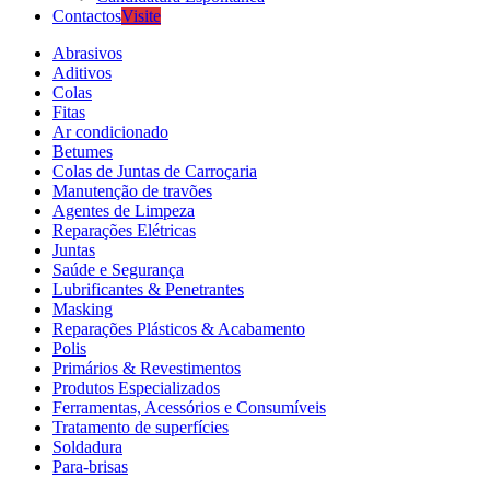
Contactos
Visite
Abrasivos
Aditivos
Colas
Fitas
Ar condicionado
Betumes
Colas de Juntas de Carroçaria
Manutenção de travões
Agentes de Limpeza
Reparações Elétricas
Juntas
Saúde e Segurança
Lubrificantes & Penetrantes
Masking
Reparações Plásticos & Acabamento
Polis
Primários & Revestimentos
Produtos Especializados
Ferramentas, Acessórios e Consumíveis
Tratamento de superfícies
Soldadura
Para-brisas