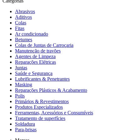
Categorias
Abrasivos
Aditivos
Colas
Fitas
Ar condicionado
Betumes
Colas de Juntas de Carroçaria
Manutenção de travões
Agentes de Limpeza
Reparações Elétricas
Juntas
Saúde e Segurança
Lubrificantes & Penetrantes
Masking
Reparações Plásticos & Acabamento
Polis
Primários & Revestimentos
Produtos Especializados
Ferramentas, Acessórios e Consumíveis
Tratamento de superfícies
Soldadura
Para-brisas