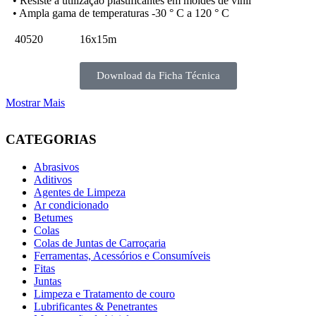
• Resiste a utilização plastificantes em moldes de vinil
• Ampla gama de temperaturas -30 ° C a 120 ° C
40520
16x15m
Download da Ficha Técnica
Mostrar Mais
CATEGORIAS
Abrasivos
Aditivos
Agentes de Limpeza
Ar condicionado
Betumes
Colas
Colas de Juntas de Carroçaria
Ferramentas, Acessórios e Consumíveis
Fitas
Juntas
Limpeza e Tratamento de couro
Lubrificantes & Penetrantes