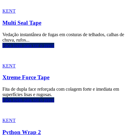
KENT
Multi Seal Tape
Vedação instantânea de fugas em costuras de telhados, calhas de
chuva, rufos...
Faça login para ver o preço
KENT
Xtreme Force Tape
Fita de dupla face reforçada com colagem forte e imediata em
superfícies lisas e rugosas.
Faça login para ver o preço
KENT
Python Wrap 2