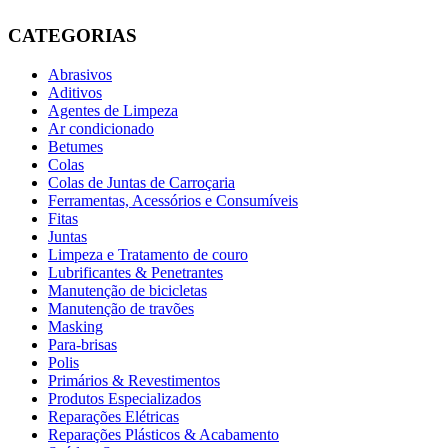
CATEGORIAS
Abrasivos
Aditivos
Agentes de Limpeza
Ar condicionado
Betumes
Colas
Colas de Juntas de Carroçaria
Ferramentas, Acessórios e Consumíveis
Fitas
Juntas
Limpeza e Tratamento de couro
Lubrificantes & Penetrantes
Manutenção de bicicletas
Manutenção de travões
Masking
Para-brisas
Polis
Primários & Revestimentos
Produtos Especializados
Reparações Elétricas
Reparações Plásticos & Acabamento