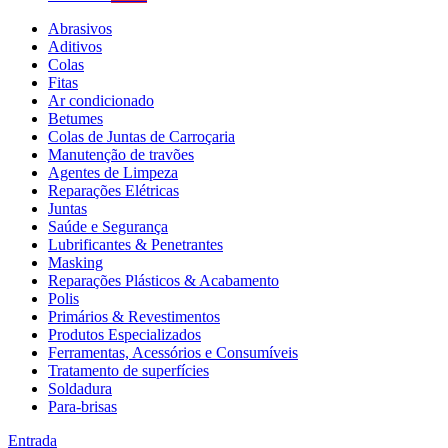
Abrasivos
Aditivos
Colas
Fitas
Ar condicionado
Betumes
Colas de Juntas de Carroçaria
Manutenção de travões
Agentes de Limpeza
Reparações Elétricas
Juntas
Saúde e Segurança
Lubrificantes & Penetrantes
Masking
Reparações Plásticos & Acabamento
Polis
Primários & Revestimentos
Produtos Especializados
Ferramentas, Acessórios e Consumíveis
Tratamento de superfícies
Soldadura
Para-brisas
Entrada