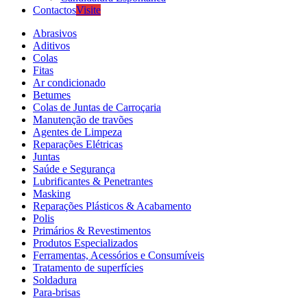
Contactos
Visite
Abrasivos
Aditivos
Colas
Fitas
Ar condicionado
Betumes
Colas de Juntas de Carroçaria
Manutenção de travões
Agentes de Limpeza
Reparações Elétricas
Juntas
Saúde e Segurança
Lubrificantes & Penetrantes
Masking
Reparações Plásticos & Acabamento
Polis
Primários & Revestimentos
Produtos Especializados
Ferramentas, Acessórios e Consumíveis
Tratamento de superfícies
Soldadura
Para-brisas