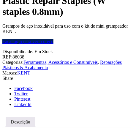
Plastic Repair Staples (W
staples 0.8mm)
Grampos de aço inoxidável para uso com o kit de mini grampeador
KENT.
Faça login para ver o preço
Disponibilidade:
Em Stock
REF:
86038
Categorias:
Ferramentas, Acessórios e Consumíveis
,
Reparações
Plásticos & Acabamento
Marcas:
KENT
Share
Facebook
Twitter
Pinterest
LinkedIn
Descrição