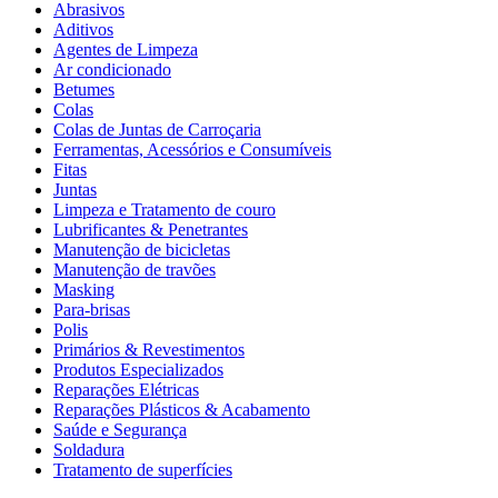
Abrasivos
Aditivos
Agentes de Limpeza
Ar condicionado
Betumes
Colas
Colas de Juntas de Carroçaria
Ferramentas, Acessórios e Consumíveis
Fitas
Juntas
Limpeza e Tratamento de couro
Lubrificantes & Penetrantes
Manutenção de bicicletas
Manutenção de travões
Masking
Para-brisas
Polis
Primários & Revestimentos
Produtos Especializados
Reparações Elétricas
Reparações Plásticos & Acabamento
Saúde e Segurança
Soldadura
Tratamento de superfícies