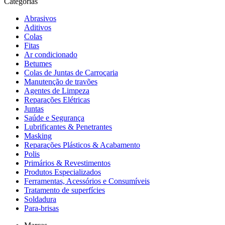
Categorias
Abrasivos
Aditivos
Colas
Fitas
Ar condicionado
Betumes
Colas de Juntas de Carroçaria
Manutenção de travões
Agentes de Limpeza
Reparações Elétricas
Juntas
Saúde e Segurança
Lubrificantes & Penetrantes
Masking
Reparações Plásticos & Acabamento
Polis
Primários & Revestimentos
Produtos Especializados
Ferramentas, Acessórios e Consumíveis
Tratamento de superfícies
Soldadura
Para-brisas