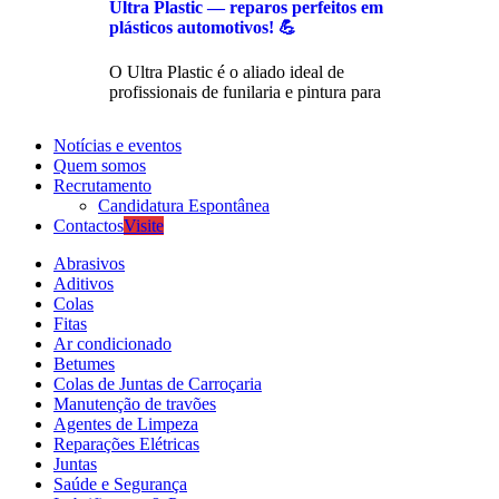
Ultra Plastic — reparos perfeitos em
plásticos automotivos! 💪
O Ultra Plastic é o aliado ideal de
profissionais de funilaria e pintura para
Notícias e eventos
Quem somos
Recrutamento
Candidatura Espontânea
Contactos
Visite
Abrasivos
Aditivos
Colas
Fitas
Ar condicionado
Betumes
Colas de Juntas de Carroçaria
Manutenção de travões
Agentes de Limpeza
Reparações Elétricas
Juntas
Saúde e Segurança