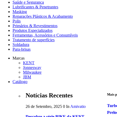
Saúde e Segurança
Lubrificantes & Penetrantes
Masking
Reparações Plásticos & Acabamento
Polis
Primários & Revestimentos
Produtos Especializados
Ferramentas, Acessórios e Consumíveis
Tratamento de superfícies
Soldadura
Para-brisas
Marcas
KENT
Jonnesway
Milwaukee
JBM
Catálogo
Notícias Recentes
Mais p
Turb
26 de Setembro, 2025
0
In
Amivatio
Prelo
Descobre a série BIKE da KENT