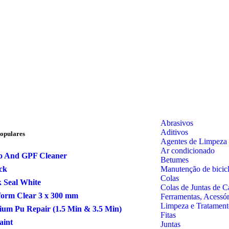
Abrasivos
Aditivos
opulares
Agentes de Limpeza
Ar condicionado
o And GPF Cleaner
Betumes
Manutenção de bicicl
ck
Colas
 Seal White
Colas de Juntas de C
form Clear 3 x 300 mm
Ferramentas, Acessó
Limpeza e Tratament
um Pu Repair (1.5 Min & 3.5 Min)
Fitas
aint
Juntas