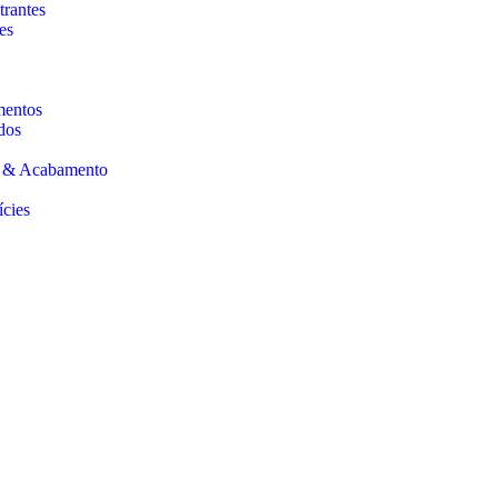
trantes
es
mentos
dos
s & Acabamento
ícies