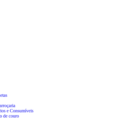
etas
arroçaria
rios e Consumíveis
o de couro