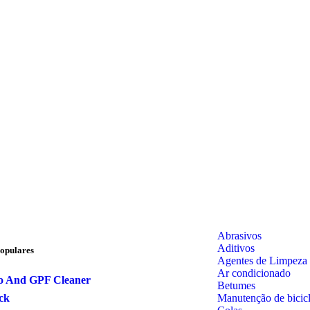
Abrasivos
Aditivos
opulares
Agentes de Limpeza
Ar condicionado
o And GPF Cleaner
Betumes
Manutenção de bicicl
ck