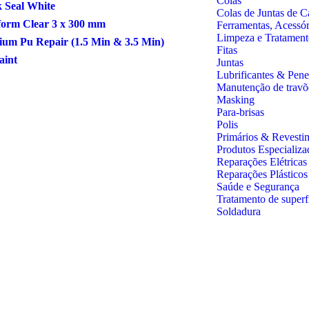
Colas
 Seal White
Colas de Juntas de C
form Clear 3 x 300 mm
Ferramentas, Acessó
Limpeza e Tratament
um Pu Repair (1.5 Min & 3.5 Min)
Fitas
aint
Juntas
Lubrificantes & Pene
Manutenção de travõ
Masking
Para-brisas
Polis
Primários & Revesti
Produtos Especializa
Reparações Elétricas
Reparações Plástico
Saúde e Segurança
Tratamento de superf
Soldadura