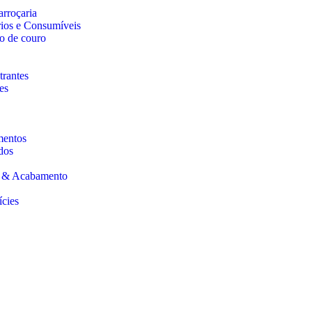
arroçaria
rios e Consumíveis
o de couro
trantes
es
mentos
dos
s & Acabamento
ícies