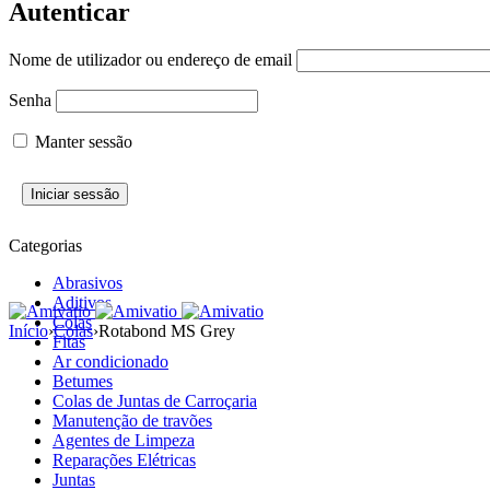
Autenticar
Nome de utilizador ou endereço de email
Senha
Manter sessão
Categorias
Abrasivos
Aditivos
Colas
Início
›
Colas
›
Rotabond MS Grey
Fitas
Ar condicionado
Betumes
Colas de Juntas de Carroçaria
Manutenção de travões
Agentes de Limpeza
Reparações Elétricas
Juntas