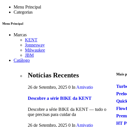
Menu Principal
Categorias
Menu Principal
Marcas
KENT
Jonnesway
Milwaukee
JBM
Catálogo
Notícias Recentes
Mais p
Turb
26 de Setembro, 2025
0
In
Amivatio
Prelo
Descobre a série BIKE da KENT
Quick
Flow
Descobre a série BIKE da KENT — tudo o
que precisas para cuidar da
Premi
HT P
26 de Setembro, 2025
0
In
Amivatio