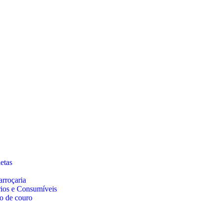
etas
arroçaria
rios e Consumíveis
o de couro