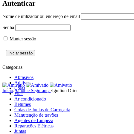
Autenticar
Nome de utilizador ou endereço de email
Senha
Manter sessão
Categorias
Abrasivos
Aditivos
Colas
Início
›
Saúde e Segurança
›
Ignition Drier
Fitas
Ar condicionado
Betumes
Colas de Juntas de Carroçaria
Manutenção de travões
Agentes de Limpeza
Reparações Elétricas
Juntas