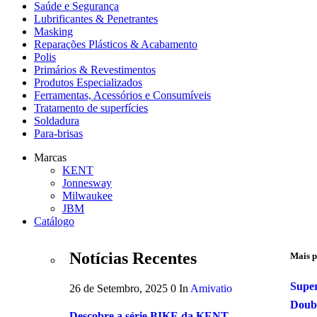
Saúde e Segurança
Lubrificantes & Penetrantes
Masking
Reparações Plásticos & Acabamento
Polis
Primários & Revestimentos
Produtos Especializados
Ferramentas, Acessórios e Consumíveis
Tratamento de superfícies
Soldadura
Para-brisas
Marcas
KENT
Jonnesway
Milwaukee
JBM
Catálogo
Notícias Recentes
Mais p
Supe
26 de Setembro, 2025
0
In
Amivatio
Doubl
Descobre a série BIKE da KENT