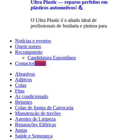
Ultra Plastic — reparos perfeitos em
plásticos automotivos! 💪
O Ultra Plastic é o aliado ideal de
profissionais de funilaria e pintura para
Notícias e eventos
Quem somos
Recrutamento
Candidatura Espontânea
Contactos
Visite
Abrasivos
Aditivos
Colas
Fitas
Ar condicionado
Betumes
Colas de Juntas de Carroçaria
Manutenção de travões
Agentes de Limpeza
Reparações Elétricas
Juntas
Saúde e Segurança