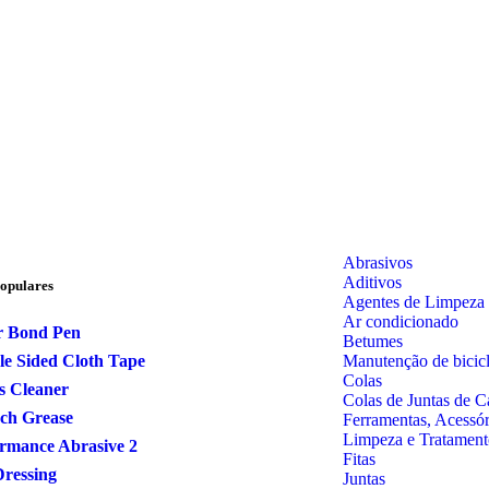
Abrasivos
Aditivos
opulares
Agentes de Limpeza
Ar condicionado
r Bond Pen
Betumes
Manutenção de bicicl
e Sided Cloth Tape
Colas
s Cleaner
Colas de Juntas de C
ch Grease
Ferramentas, Acessó
Limpeza e Tratament
rmance Abrasive 2
Fitas
Dressing
Juntas