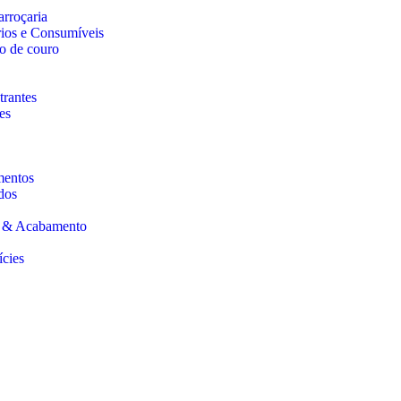
arroçaria
rios e Consumíveis
o de couro
trantes
es
mentos
dos
s & Acabamento
ícies