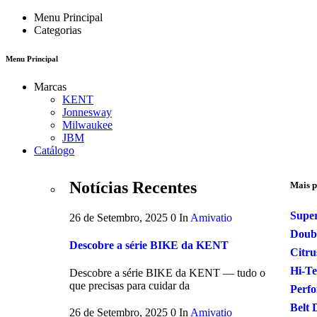
Menu Principal
Categorias
Menu Principal
Marcas
KENT
Jonnesway
Milwaukee
JBM
Catálogo
Notícias Recentes
Mais p
Supe
26 de Setembro, 2025
0
In
Amivatio
Doubl
Descobre a série BIKE da KENT
Citru
Hi-Te
Descobre a série BIKE da KENT — tudo o
que precisas para cuidar da
Perfo
Belt 
26 de Setembro, 2025
0
In
Amivatio