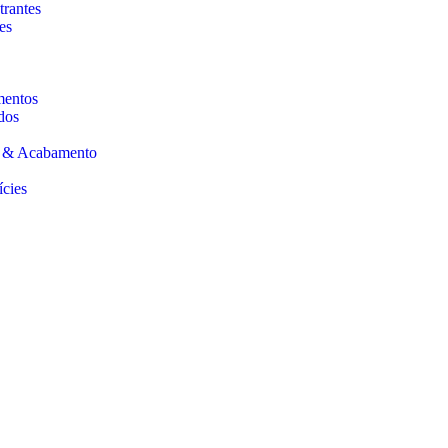
trantes
es
mentos
dos
s & Acabamento
ícies