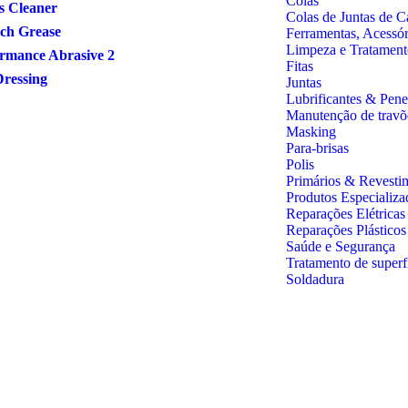
Colas
s Cleaner
Colas de Juntas de C
ch Grease
Ferramentas, Acessó
Limpeza e Tratament
rmance Abrasive 2
Fitas
Dressing
Juntas
Lubrificantes & Pene
Manutenção de travõ
Masking
Para-brisas
Polis
Primários & Revesti
Produtos Especializa
Reparações Elétricas
Reparações Plástico
Saúde e Segurança
Tratamento de superf
Soldadura