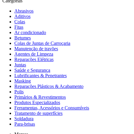
Categorias
Abrasivos
Aditivos
Colas
Fitas
Ar condicionado
Betumes
Colas de Juntas de Carroçaria
Manutenção de travões
Agentes de Limpeza
Reparações Elétricas
Juntas
Saúde e Segurança
Lubrificantes & Penetrantes
Masking
Reparações Plásticos & Acabamento
Polis
Primários & Revestimentos
Produtos Especializados
Ferramentas, Acessórios e Consumíveis
Tratamento de superfícies
Soldadura
Para-brisas