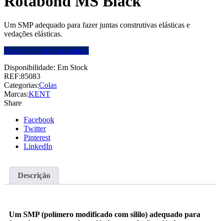
Rotabond MS Black
Um SMP adequado para fazer juntas construtivas elásticas e
vedações elásticas.
Faça login para ver o preço
Disponibilidade:
Em Stock
REF:
85083
Categorias:
Colas
Marcas:
KENT
Share
Facebook
Twitter
Pinterest
LinkedIn
Descrição
Um SMP (polímero modificado com
sililo
) adequado para