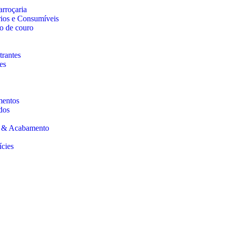
arroçaria
rios e Consumíveis
o de couro
trantes
es
mentos
dos
s & Acabamento
ícies