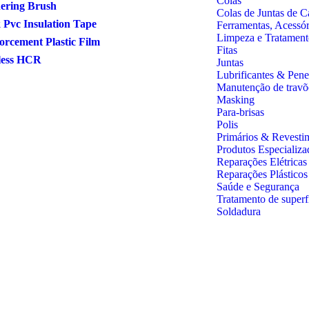
Colas
ering Brush
Colas de Juntas de C
 Pvc Insulation Tape
Ferramentas, Acessó
Limpeza e Tratament
orcement Plastic Film
Fitas
less HCR
Juntas
Lubrificantes & Pene
Manutenção de travõ
Masking
Para-brisas
Polis
Primários & Revesti
Produtos Especializa
Reparações Elétricas
Reparações Plástico
Saúde e Segurança
Tratamento de superf
Soldadura