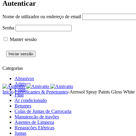
Autenticar
Nome de utilizador ou endereço de email
Senha
Manter sessão
Categorias
Abrasivos
Aditivos
Colas
Início
›
Lubrificantes & Penetrantes
›
Aerosol Spray Paints Gloss White
Fitas
Ar condicionado
Betumes
Colas de Juntas de Carroçaria
Manutenção de travões
Agentes de Limpeza
Reparações Elétricas
Juntas