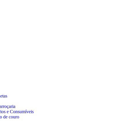
etas
arroçaria
rios e Consumíveis
o de couro