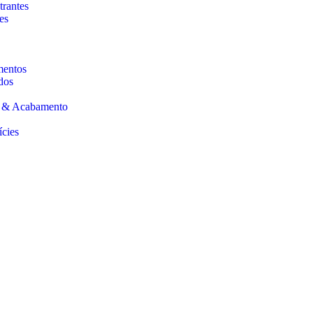
trantes
es
mentos
dos
s & Acabamento
ícies