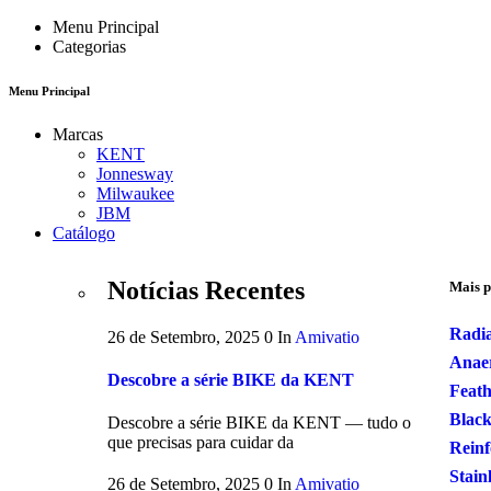
Menu Principal
Categorias
Menu Principal
Marcas
KENT
Jonnesway
Milwaukee
JBM
Catálogo
Notícias Recentes
Mais p
Radi
26 de Setembro, 2025
0
In
Amivatio
Anaer
Descobre a série BIKE da KENT
Feath
Black
Descobre a série BIKE da KENT — tudo o
que precisas para cuidar da
Reinf
Stain
26 de Setembro, 2025
0
In
Amivatio