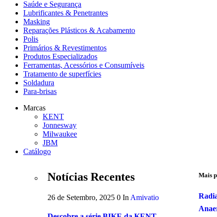
Saúde e Segurança
Lubrificantes & Penetrantes
Masking
Reparações Plásticos & Acabamento
Polis
Primários & Revestimentos
Produtos Especializados
Ferramentas, Acessórios e Consumíveis
Tratamento de superfícies
Soldadura
Para-brisas
Marcas
KENT
Jonnesway
Milwaukee
JBM
Catálogo
Notícias Recentes
Mais p
Radi
26 de Setembro, 2025
0
In
Amivatio
Anaer
Descobre a série BIKE da KENT