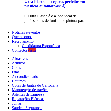
Ultra Plastic — reparos perfeitos em
plásticos automotivos! 💪
O Ultra Plastic é o aliado ideal de
profissionais de funilaria e pintura para
Notícias e eventos
Quem somos
Recrutamento
Candidatura Espontânea
Contactos
Visite
Abrasivos
Aditivos
Colas
Fitas
Ar condicionado
Betumes
Colas de Juntas de Carroçaria
Manutenção de travões
Agentes de Limpeza
Reparações Elétricas
Juntas
Saúde e Segurança