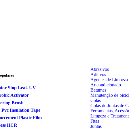
Abrasivos
Aditivos
opulares
Agentes de Limpeza
Ar condicionado
ator Stop Leak UV
Betumes
Manutenção de bicicl
obic Activator
Colas
ering Brush
Colas de Juntas de C
 Pvc Insulation Tape
Ferramentas, Acessó
Limpeza e Tratament
orcement Plastic Film
Fitas
less HCR
Juntas