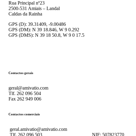
Rua Principal nº23
2500-531 Amiais – Landal
Caldas da Rainha
GPS (D): 39.31409, -9.00486
GPS (DM): N 39 18.846, W 9 0.292
GPS (DMS): N 39 18 50.8, W 9 0 17.5
Contactos gerais
geral@amivatio.com
Tlf. 262 096 504
Fax 262 949 006
Contactos comerciais
geral.amivatio@amivatio.com
Tlf. 262 096 503
NIF:
507823770