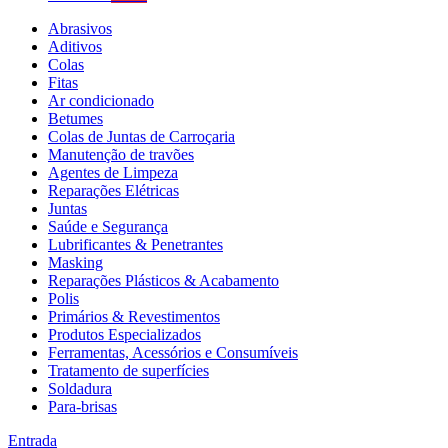
Abrasivos
Aditivos
Colas
Fitas
Ar condicionado
Betumes
Colas de Juntas de Carroçaria
Manutenção de travões
Agentes de Limpeza
Reparações Elétricas
Juntas
Saúde e Segurança
Lubrificantes & Penetrantes
Masking
Reparações Plásticos & Acabamento
Polis
Primários & Revestimentos
Produtos Especializados
Ferramentas, Acessórios e Consumíveis
Tratamento de superfícies
Soldadura
Para-brisas
Entrada