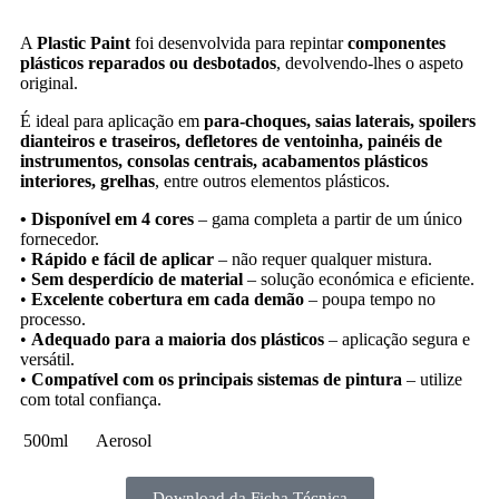
A
Plastic Paint
foi desenvolvida para repintar
componentes
plásticos reparados ou desbotados
, devolvendo-lhes o aspeto
original.
É ideal para aplicação em
para-choques, saias laterais, spoilers
dianteiros e traseiros, defletores de ventoinha, painéis de
instrumentos, consolas centrais, acabamentos plásticos
interiores, grelhas
, entre outros elementos plásticos.
•
Disponível em 4 cores
– gama completa a partir de um único
fornecedor.
•
Rápido e fácil de aplicar
– não requer qualquer mistura.
•
Sem desperdício de material
– solução económica e eficiente.
•
Excelente cobertura em cada demão
– poupa tempo no
processo.
•
Adequado para a maioria dos plásticos
– aplicação segura e
versátil.
•
Compatível com os principais sistemas de pintura
– utilize
com total confiança.
500ml
Aerosol
Download da Ficha Técnica