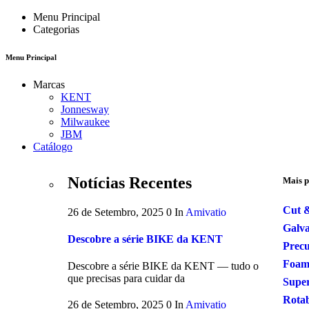
Menu Principal
Categorias
Menu Principal
Marcas
KENT
Jonnesway
Milwaukee
JBM
Catálogo
Notícias Recentes
Mais p
Cut &
26 de Setembro, 2025
0
In
Amivatio
Galv
Descobre a série BIKE da KENT
Precu
Foam
Descobre a série BIKE da KENT — tudo o
que precisas para cuidar da
Supe
Rota
26 de Setembro, 2025
0
In
Amivatio