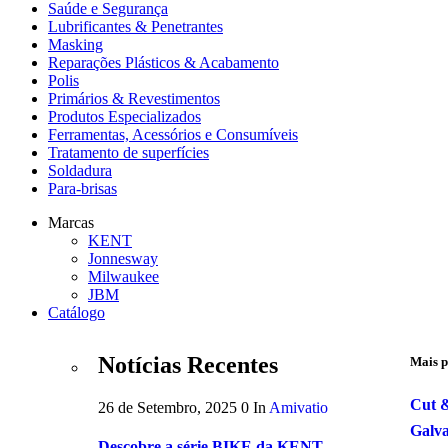
Saúde e Segurança
Lubrificantes & Penetrantes
Masking
Reparações Plásticos & Acabamento
Polis
Primários & Revestimentos
Produtos Especializados
Ferramentas, Acessórios e Consumíveis
Tratamento de superfícies
Soldadura
Para-brisas
Marcas
KENT
Jonnesway
Milwaukee
JBM
Catálogo
Notícias Recentes
Mais p
Cut &
26 de Setembro, 2025
0
In
Amivatio
Galv
Descobre a série BIKE da KENT