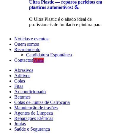
Ultra Plastic — reparos perfeitos em
plásticos automotivos! 💪
O Ultra Plastic é o aliado ideal de
profissionais de funilaria e pintura para
Notícias e eventos
Quem somos
Recrutamento
Candidatura Espontânea
Contactos
Visite
Abrasivos
Aditivos
Colas
Fitas
Ar condicionado
Betumes
Colas de Juntas de Carroçaria
Manutenção de travões
Agentes de Limpeza
Reparações Elétricas
Juntas
Saúde e Segurança