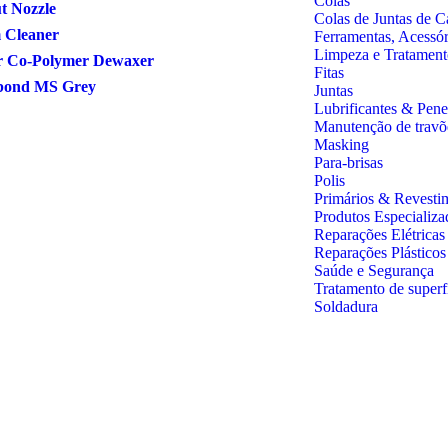
Colas
t Nozzle
Colas de Juntas de C
 Cleaner
Ferramentas, Acessó
Limpeza e Tratament
r Co-Polymer Dewaxer
Fitas
bond MS Grey
Juntas
Lubrificantes & Pene
Manutenção de travõ
Masking
Para-brisas
Polis
Primários & Revesti
Produtos Especializa
Reparações Elétricas
Reparações Plástico
Saúde e Segurança
Tratamento de superf
Soldadura