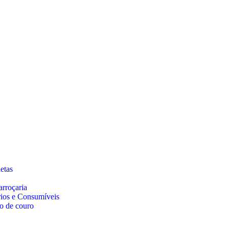
etas
arroçaria
rios e Consumíveis
o de couro