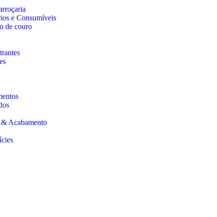
arroçaria
rios e Consumíveis
o de couro
trantes
es
mentos
dos
s & Acabamento
ícies