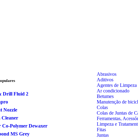
Abrasivos
Aditivos
opulares
Agentes de Limpeza
Ar condicionado
 Drill Fluid 2
Betumes
Manutenção de bicicl
apro
Colas
t Nozzle
Colas de Juntas de C
 Cleaner
Ferramentas, Acessó
Limpeza e Tratament
r Co-Polymer Dewaxer
Fitas
bond MS Grey
Juntas