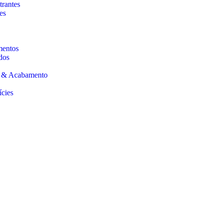
trantes
es
mentos
dos
s & Acabamento
ícies