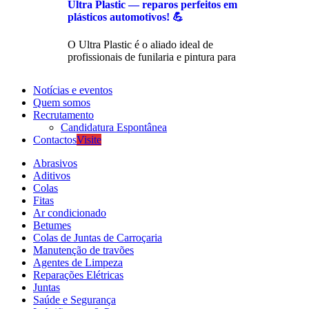
Ultra Plastic — reparos perfeitos em
plásticos automotivos! 💪
O Ultra Plastic é o aliado ideal de
profissionais de funilaria e pintura para
Notícias e eventos
Quem somos
Recrutamento
Candidatura Espontânea
Contactos
Visite
Abrasivos
Aditivos
Colas
Fitas
Ar condicionado
Betumes
Colas de Juntas de Carroçaria
Manutenção de travões
Agentes de Limpeza
Reparações Elétricas
Juntas
Saúde e Segurança