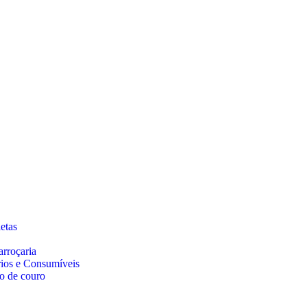
etas
arroçaria
rios e Consumíveis
o de couro