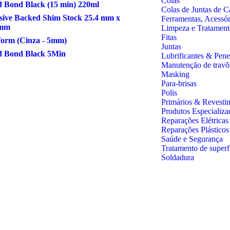
Colas
 Bond Black (15 min) 220ml
Colas de Juntas de C
ive Backed Shim Stock 25.4 mm x
Ferramentas, Acessó
 mm
Limpeza e Tratament
Fitas
form (Cinza - 5mm)
Juntas
d Bond Black 5Min
Lubrificantes & Pene
Manutenção de travõ
Masking
Para-brisas
Polis
Primários & Revesti
Produtos Especializa
Reparações Elétricas
Reparações Plástico
Saúde e Segurança
Tratamento de superf
Soldadura