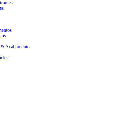
trantes
es
mentos
dos
s & Acabamento
ícies