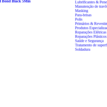
d Bond Black 5Min
Lubrificantes & Pene
Manutenção de travõ
Masking
Para-brisas
Polis
Primários & Revesti
Produtos Especializa
Reparações Elétricas
Reparações Plástico
Saúde e Segurança
Tratamento de superf
Soldadura