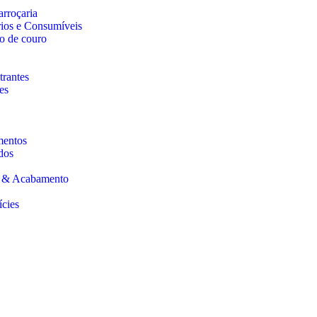
arroçaria
rios e Consumíveis
o de couro
trantes
es
mentos
dos
s & Acabamento
ícies