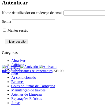
Autenticar
Nome de utilizador ou endereço de email
Senha
Manter sessão
Categorias
Abrasivos
Aditivos
Colas
Início
›
Lubrificantes & Penetrantes
›
SF100
Fitas
Ar condicionado
Betumes
Colas de Juntas de Carroçaria
Manutenção de travões
Agentes de Limpeza
Reparações Elétricas
Juntas