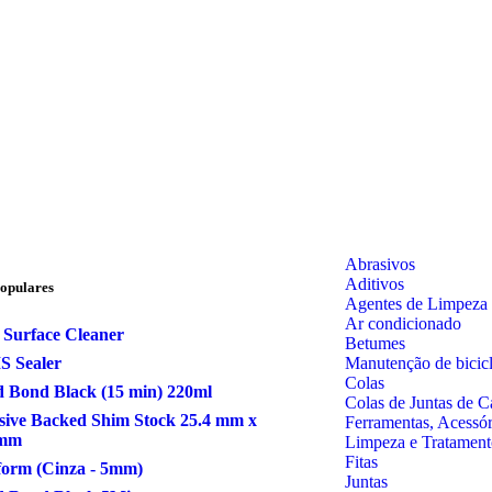
Abrasivos
Aditivos
opulares
Agentes de Limpeza
Ar condicionado
 Surface Cleaner
Betumes
Manutenção de bicicl
S Sealer
Colas
 Bond Black (15 min) 220ml
Colas de Juntas de C
ive Backed Shim Stock 25.4 mm x
Ferramentas, Acessó
 mm
Limpeza e Tratament
Fitas
form (Cinza - 5mm)
Juntas