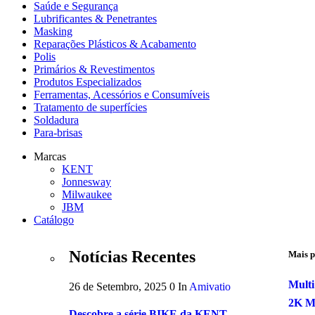
Saúde e Segurança
Lubrificantes & Penetrantes
Masking
Reparações Plásticos & Acabamento
Polis
Primários & Revestimentos
Produtos Especializados
Ferramentas, Acessórios e Consumíveis
Tratamento de superfícies
Soldadura
Para-brisas
Marcas
KENT
Jonnesway
Milwaukee
JBM
Catálogo
Notícias Recentes
Mais p
Multi
26 de Setembro, 2025
0
In
Amivatio
2K M
Descobre a série BIKE da KENT