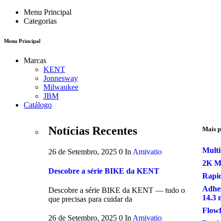
Menu Principal
Categorias
Menu Principal
Marcas
KENT
Jonnesway
Milwaukee
JBM
Catálogo
Notícias Recentes
Mais p
Multi
26 de Setembro, 2025
0
In
Amivatio
2K M
Descobre a série BIKE da KENT
Rapid
Adhes
Descobre a série BIKE da KENT — tudo o
14.3
que precisas para cuidar da
Flow
26 de Setembro, 2025
0
In
Amivatio