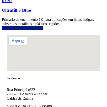
KENT
Ultrafill 3 Blue
Primário de enchimento 1K para aplicações em tintas antigas,
substratos metálicos e plásticos rígidos.
Faça login para ver o preço
Localização
Rua Principal nº23
2500-531 Amiais – Landal
Caldas da Rainha
GPS (D): 39.31409, -9.00486