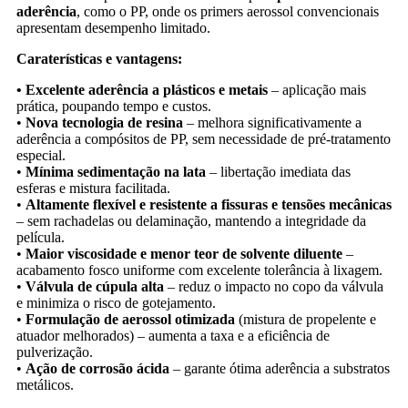
aderência
, como o PP, onde os primers aerossol convencionais
apresentam desempenho limitado.
Caraterísticas e vantagens:
•
Excelente aderência a plásticos e metais
– aplicação mais
prática, poupando tempo e custos.
•
Nova tecnologia de resina
– melhora significativamente a
aderência a compósitos de PP, sem necessidade de pré-tratamento
especial.
•
Mínima sedimentação na lata
– libertação imediata das
esferas e mistura facilitada.
•
Altamente flexível e resistente a fissuras e tensões mecânicas
– sem rachadelas ou delaminação, mantendo a integridade da
película.
•
Maior viscosidade e menor teor de solvente diluente
–
acabamento fosco uniforme com excelente tolerância à lixagem.
•
Válvula de cúpula alta
– reduz o impacto no copo da válvula
e minimiza o risco de gotejamento.
•
Formulação de aerossol otimizada
(mistura de propelente e
atuador melhorados) – aumenta a taxa e a eficiência de
pulverização.
•
Ação de corrosão ácida
– garante ótima aderência a substratos
metálicos.