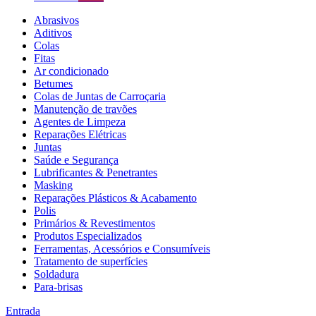
Abrasivos
Aditivos
Colas
Fitas
Ar condicionado
Betumes
Colas de Juntas de Carroçaria
Manutenção de travões
Agentes de Limpeza
Reparações Elétricas
Juntas
Saúde e Segurança
Lubrificantes & Penetrantes
Masking
Reparações Plásticos & Acabamento
Polis
Primários & Revestimentos
Produtos Especializados
Ferramentas, Acessórios e Consumíveis
Tratamento de superfícies
Soldadura
Para-brisas
Entrada