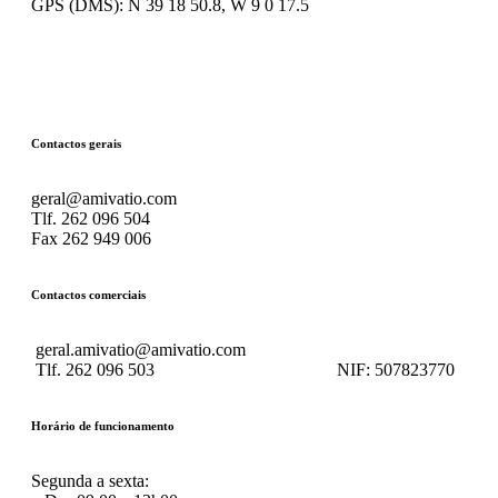
GPS (DMS): N 39 18 50.8, W 9 0 17.5
Contactos gerais
geral@amivatio.com
Tlf. 262 096 504
Fax 262 949 006
Contactos comerciais
geral.amivatio@amivatio.com
Tlf. 262 096 503
NIF:
507823770
Horário de funcionamento
Segunda a sexta: