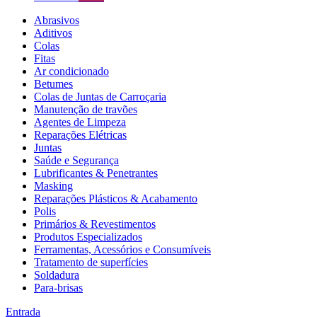
Abrasivos
Aditivos
Colas
Fitas
Ar condicionado
Betumes
Colas de Juntas de Carroçaria
Manutenção de travões
Agentes de Limpeza
Reparações Elétricas
Juntas
Saúde e Segurança
Lubrificantes & Penetrantes
Masking
Reparações Plásticos & Acabamento
Polis
Primários & Revestimentos
Produtos Especializados
Ferramentas, Acessórios e Consumíveis
Tratamento de superfícies
Soldadura
Para-brisas
Entrada