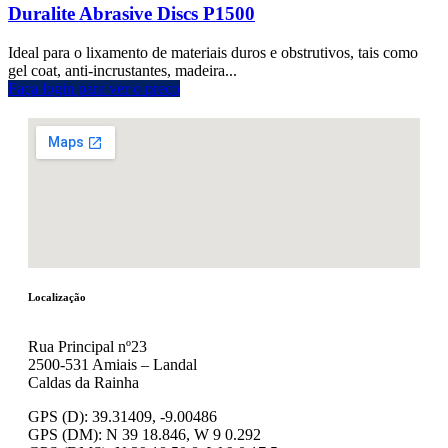
Duralite Abrasive Discs P1500
Ideal para o lixamento de materiais duros e obstrutivos, tais como
gel coat, anti-incrustantes, madeira...
Faça login para ver o preço
Localização
Rua Principal nº23
2500-531 Amiais – Landal
Caldas da Rainha
GPS (D): 39.31409, -9.00486
GPS (DM): N 39 18.846, W 9 0.292