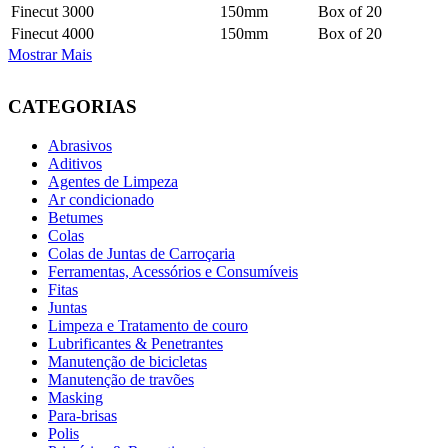
Finecut 3000
150mm
Box of 20
Finecut 4000
150mm
Box of 20
Mostrar Mais
CATEGORIAS
Abrasivos
Aditivos
Agentes de Limpeza
Ar condicionado
Betumes
Colas
Colas de Juntas de Carroçaria
Ferramentas, Acessórios e Consumíveis
Fitas
Juntas
Limpeza e Tratamento de couro
Lubrificantes & Penetrantes
Manutenção de bicicletas
Manutenção de travões
Masking
Para-brisas
Polis