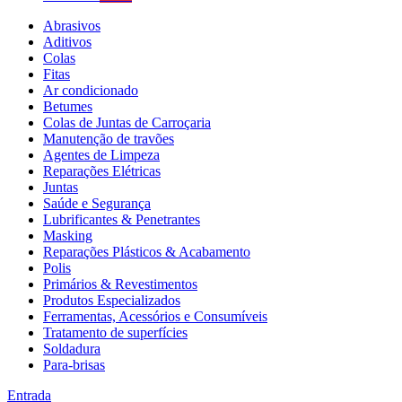
Abrasivos
Aditivos
Colas
Fitas
Ar condicionado
Betumes
Colas de Juntas de Carroçaria
Manutenção de travões
Agentes de Limpeza
Reparações Elétricas
Juntas
Saúde e Segurança
Lubrificantes & Penetrantes
Masking
Reparações Plásticos & Acabamento
Polis
Primários & Revestimentos
Produtos Especializados
Ferramentas, Acessórios e Consumíveis
Tratamento de superfícies
Soldadura
Para-brisas
Entrada