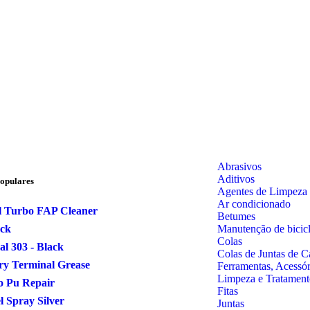
Abrasivos
Aditivos
opulares
Agentes de Limpeza
Ar condicionado
l Turbo FAP Cleaner
Betumes
Manutenção de bicicl
ock
Colas
al 303 - Black
Colas de Juntas de C
ry Terminal Grease
Ferramentas, Acessó
Limpeza e Tratament
o Pu Repair
Fitas
 Spray Silver
Juntas