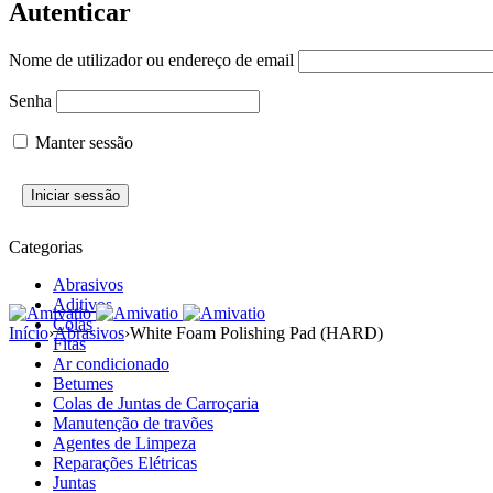
Autenticar
Nome de utilizador ou endereço de email
Senha
Manter sessão
Categorias
Abrasivos
Aditivos
Colas
Início
›
Abrasivos
›
White Foam Polishing Pad (HARD)
Fitas
Ar condicionado
Betumes
Colas de Juntas de Carroçaria
Manutenção de travões
Agentes de Limpeza
Reparações Elétricas
Juntas