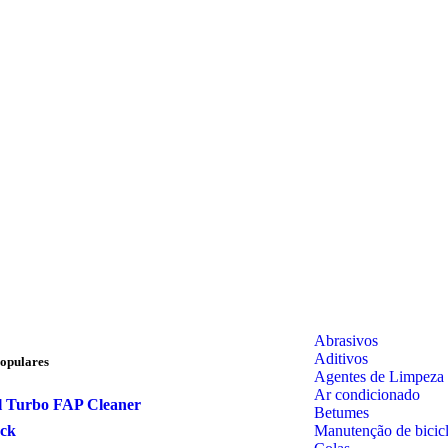
Abrasivos
Aditivos
opulares
Agentes de Limpeza
Ar condicionado
l Turbo FAP Cleaner
Betumes
Manutenção de bicicl
ock