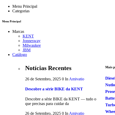
Menu Principal
Categorias
Menu Principal
Marcas
KENT
Jonnesway
Milwaukee
JBM
Catálogo
Notícias Recentes
Mais p
Diese
26 de Setembro, 2025
0
In
Amivatio
Nutl
Descobre a série BIKE da KENT
Prose
Batte
Descobre a série BIKE da KENT — tudo o
que precisas para cuidar da
Turb
Wheel
26 de Setembro, 2025
0
In
Amivatio