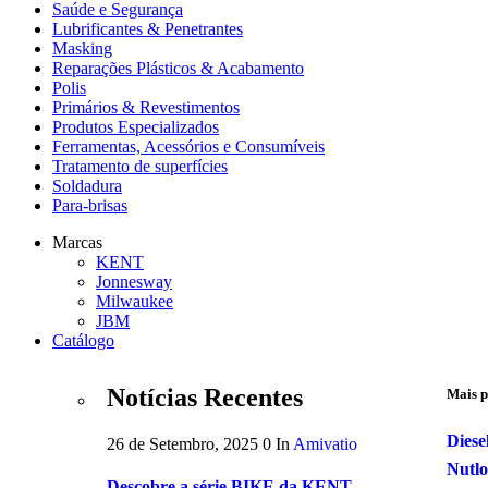
Saúde e Segurança
Lubrificantes & Penetrantes
Masking
Reparações Plásticos & Acabamento
Polis
Primários & Revestimentos
Produtos Especializados
Ferramentas, Acessórios e Consumíveis
Tratamento de superfícies
Soldadura
Para-brisas
Marcas
KENT
Jonnesway
Milwaukee
JBM
Catálogo
Notícias Recentes
Mais p
Diese
26 de Setembro, 2025
0
In
Amivatio
Nutl
Descobre a série BIKE da KENT