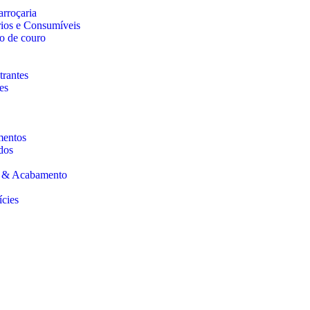
arroçaria
rios e Consumíveis
o de couro
trantes
es
mentos
dos
s & Acabamento
ícies