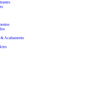
trantes
es
mentos
dos
s & Acabamento
ícies