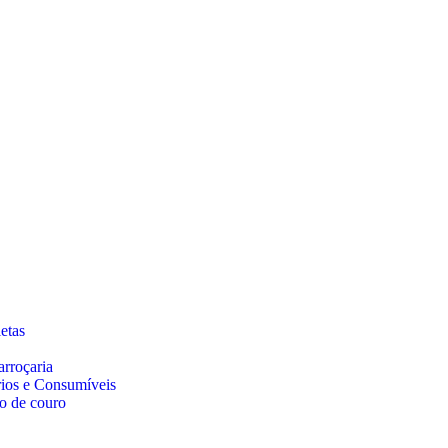
etas
arroçaria
rios e Consumíveis
o de couro