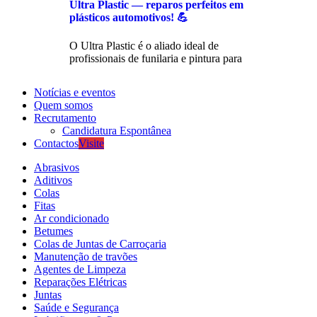
Ultra Plastic — reparos perfeitos em
plásticos automotivos! 💪
O Ultra Plastic é o aliado ideal de
profissionais de funilaria e pintura para
Notícias e eventos
Quem somos
Recrutamento
Candidatura Espontânea
Contactos
Visite
Abrasivos
Aditivos
Colas
Fitas
Ar condicionado
Betumes
Colas de Juntas de Carroçaria
Manutenção de travões
Agentes de Limpeza
Reparações Elétricas
Juntas
Saúde e Segurança