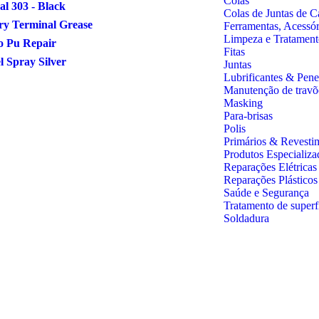
Colas
al 303 - Black
Colas de Juntas de C
ry Terminal Grease
Ferramentas, Acessó
Limpeza e Tratament
o Pu Repair
Fitas
 Spray Silver
Juntas
Lubrificantes & Pene
Manutenção de travõ
Masking
Para-brisas
Polis
Primários & Revesti
Produtos Especializa
Reparações Elétricas
Reparações Plástico
Saúde e Segurança
Tratamento de superf
Soldadura