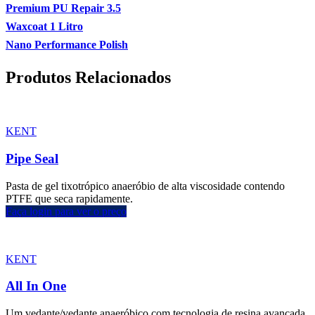
Premium PU Repair 3.5
Waxcoat 1 Litro
Nano Performance Polish
Produtos Relacionados
KENT
Pipe Seal
Pasta de gel tixotrópico anaeróbio de alta viscosidade contendo
PTFE que seca rapidamente.
Faça login para ver o preço
KENT
All In One
Um vedante/vedante anaeróbico com tecnologia de resina avançada