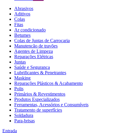
Abrasivos
Aditivos
Colas
Fitas
Ar condicionado
Betumes
Colas de Juntas de Carroçaria
Manutenção de travões
Agentes de Limpeza
Reparações Elétricas
Juntas
Saúde e Segurança
Lubrificantes & Penetrantes
Masking
Reparações Plásticos & Acabamento
Polis
Primários & Revestimentos
Produtos Especializados
Ferramentas, Acessórios e Consumíveis
Tratamento de superfícies
Soldadura
Para-brisas
Entrada