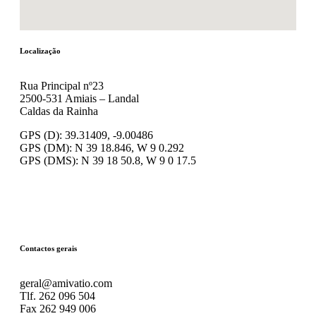
Localização
Rua Principal nº23
2500-531 Amiais – Landal
Caldas da Rainha
GPS (D): 39.31409, -9.00486
GPS (DM): N 39 18.846, W 9 0.292
GPS (DMS): N 39 18 50.8, W 9 0 17.5
Contactos gerais
geral@amivatio.com
Tlf. 262 096 504
Fax 262 949 006