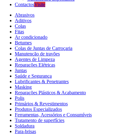
Contactos
Visite
Abrasivos
Aditivos
Colas
Fitas
Ar condicionado
Betumes
Colas de Juntas de Carroçaria
Manutenção de travões
Agentes de Limpeza
Reparações Elétricas
Juntas
Saúde e Segurança
Lubrificantes & Penetrantes
Masking
Reparações Plásticos & Acabamento
Polis
Primários & Revestimentos
Produtos Especializados
Ferramentas, Acessórios e Consumíveis
Tratamento de superfícies
Soldadura
Para-brisas