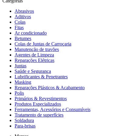
Categorias
Abrasivos
Aditivos
Colas
Fitas
Ar condicionado
Betumes
Colas de Juntas de Carroçaria
Manutenção de travões
Agentes de Limpeza
Reparações Elétricas
Juntas
Saúde e Segurança
Lubrificantes & Penetrantes
Masking
Reparações Plásticos & Acabamento
Polis
Primários & Revestimentos
Produtos Especializados
Ferramentas, Acessórios e Consumíveis
Tratamento de superfícies
Soldadura
Para-brisas