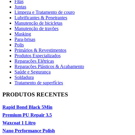
Fitas
Juntas
Limpeza e Tratamento de couro
Lubrificantes & Penetrantes
Manutenção de bicicletas
Manutenção de travões
Masking
Para-brisas
Polis
Primários & Revestimentos
Produtos Especializados
Reparações Elétricas
Reparações Plásticos & Acabamento
Saúde e Segurança
Soldadura
Tratamento de superfícies
PRODUTOS RECENTES
Rapid Bond Black 5Min
Premium PU Repair 3.5
Waxcoat 1 Litro
Nano Performance Polish