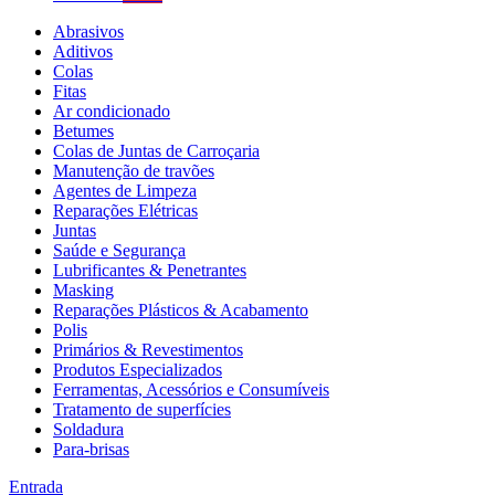
Abrasivos
Aditivos
Colas
Fitas
Ar condicionado
Betumes
Colas de Juntas de Carroçaria
Manutenção de travões
Agentes de Limpeza
Reparações Elétricas
Juntas
Saúde e Segurança
Lubrificantes & Penetrantes
Masking
Reparações Plásticos & Acabamento
Polis
Primários & Revestimentos
Produtos Especializados
Ferramentas, Acessórios e Consumíveis
Tratamento de superfícies
Soldadura
Para-brisas
Entrada