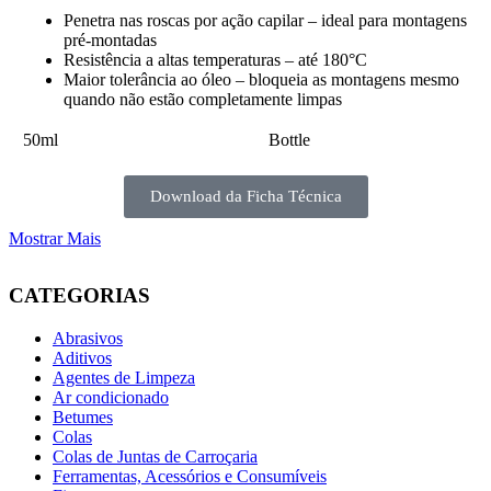
Penetra nas roscas por ação capilar – ideal para montagens
pré-montadas
Resistência a altas temperaturas – até 180°C
Maior tolerância ao óleo – bloqueia as montagens mesmo
quando não estão completamente limpas
50ml
Bottle
Download da Ficha Técnica
Mostrar Mais
CATEGORIAS
Abrasivos
Aditivos
Agentes de Limpeza
Ar condicionado
Betumes
Colas
Colas de Juntas de Carroçaria
Ferramentas, Acessórios e Consumíveis