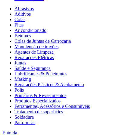
Abrasivos
Aditivos
Colas
Fitas
Ar condicionado
Betumes
Colas de Juntas de Carroçaria
Manutenção de travões
Agentes de Limpeza
Reparações Elétricas
Juntas
Saúde e Segurança
Lubrificantes & Penetrantes
Masking
Reparações Plásticos & Acabamento
Polis
Primários & Revestimentos
Produtos Especializados
Ferramentas, Acessórios e Consumíveis
Tratamento de superfícies
Soldadura
Para-brisas
Entrada