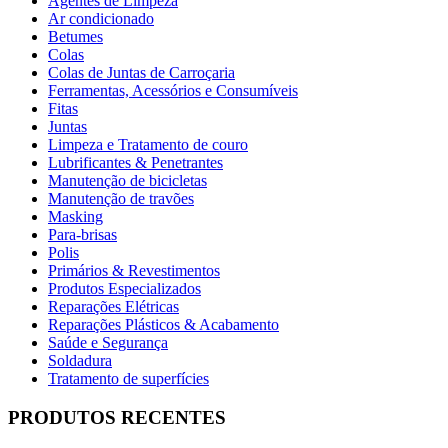
Agentes de Limpeza
Ar condicionado
Betumes
Colas
Colas de Juntas de Carroçaria
Ferramentas, Acessórios e Consumíveis
Fitas
Juntas
Limpeza e Tratamento de couro
Lubrificantes & Penetrantes
Manutenção de bicicletas
Manutenção de travões
Masking
Para-brisas
Polis
Primários & Revestimentos
Produtos Especializados
Reparações Elétricas
Reparações Plásticos & Acabamento
Saúde e Segurança
Soldadura
Tratamento de superfícies
PRODUTOS RECENTES