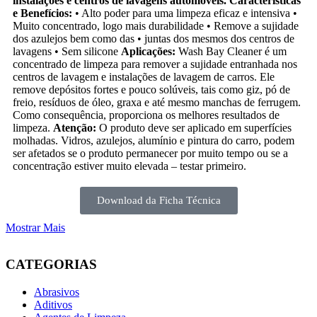
instalações e centros de lavagens automóveis.
Características
e Benefícios:
• Alto poder para uma limpeza eficaz e intensiva •
Muito concentrado, logo mais durabilidade • Remove a sujidade
dos azulejos bem como das • juntas dos mesmos dos centros de
lavagens • Sem silicone
Aplicações:
Wash Bay Cleaner é um
concentrado de limpeza para remover a sujidade entranhada nos
centros de lavagem e instalações de lavagem de carros. Ele
remove depósitos fortes e pouco solúveis, tais como giz, pó de
freio, resíduos de óleo, graxa e até mesmo manchas de ferrugem.
Como consequência, proporciona os melhores resultados de
limpeza.
Atenção:
O produto deve ser aplicado em superfícies
molhadas. Vidros, azulejos, alumínio e pintura do carro, podem
ser afetados se o produto permanecer por muito tempo ou se a
concentração estiver muito elevada – testar primeiro.
Download da Ficha Técnica
Mostrar Mais
CATEGORIAS
Abrasivos
Aditivos