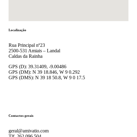
Localização
Rua Principal nº23
2500-531 Amiais – Landal
Caldas da Rainha
GPS (D): 39.31409, -9.00486
GPS (DM): N 39 18.846, W 9 0.292
GPS (DMS): N 39 18 50.8, W 9 0 17.5
Contactos gerais
geral@amivatio.com
Tlf. 262 096 504