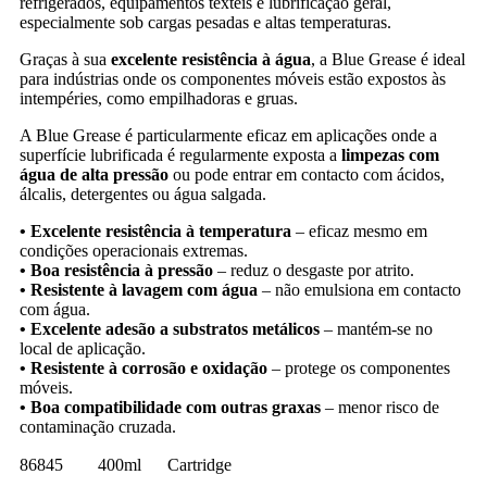
refrigerados, equipamentos têxteis e lubrificação geral,
especialmente sob cargas pesadas e altas temperaturas.
Graças à sua
excelente resistência à água
, a Blue Grease é ideal
para indústrias onde os componentes móveis estão expostos às
intempéries, como empilhadoras e gruas.
A Blue Grease é particularmente eficaz em aplicações onde a
superfície lubrificada é regularmente exposta a
limpezas com
água de alta pressão
ou pode entrar em contacto com ácidos,
álcalis, detergentes ou água salgada.
•
Excelente resistência à temperatura
– eficaz mesmo em
condições operacionais extremas.
•
Boa resistência à pressão
– reduz o desgaste por atrito.
•
Resistente à lavagem com água
– não emulsiona em contacto
com água.
•
Excelente adesão a substratos metálicos
– mantém-se no
local de aplicação.
•
Resistente à corrosão e oxidação
– protege os componentes
móveis.
•
Boa compatibilidade com outras graxas
– menor risco de
contaminação cruzada.
86845
400ml
Cartridge