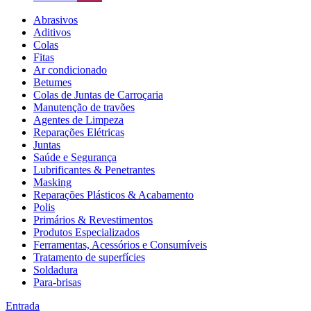
Abrasivos
Aditivos
Colas
Fitas
Ar condicionado
Betumes
Colas de Juntas de Carroçaria
Manutenção de travões
Agentes de Limpeza
Reparações Elétricas
Juntas
Saúde e Segurança
Lubrificantes & Penetrantes
Masking
Reparações Plásticos & Acabamento
Polis
Primários & Revestimentos
Produtos Especializados
Ferramentas, Acessórios e Consumíveis
Tratamento de superfícies
Soldadura
Para-brisas
Entrada