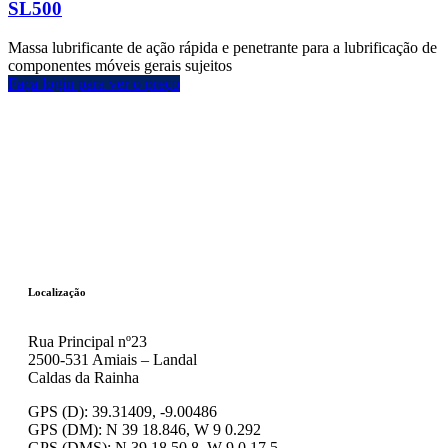
SL500
Massa lubrificante de ação rápida e penetrante para a lubrificação de
componentes móveis gerais sujeitos
Faça login para ver o preço
Localização
Rua Principal nº23
2500-531 Amiais – Landal
Caldas da Rainha
GPS (D): 39.31409, -9.00486
GPS (DM): N 39 18.846, W 9 0.292
GPS (DMS): N 39 18 50.8, W 9 0 17.5