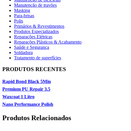
Manutenção de travões
Masking
Para-brisas
Polis
Primários & Revestimentos
Produtos Especializados
Reparações Elétricas
Reparações Plásticos & Acabamento
Saúde e Segurança
Soldadura
Tratamento de superfícies
PRODUTOS RECENTES
Rapid Bond Black 5Min
Premium PU Repair 3.5
Waxcoat 1 Litro
Nano Performance Polish
Produtos Relacionados