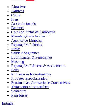
Abrasivos
Aditivos
Colas
Fitas
Ar condicionado
Betumes
Colas de Juntas de Carroçaria
Manutenção de travões
Agentes de Limpeza
Reparações Elétricas
Juntas
Saúde e Segurança
Lubrificantes & Penetrantes
Masking
Reparações Plásticos & Acabamento
Polis
Primários & Revestimentos
Produtos Especializados
Ferramentas, Acessórios e Consumíveis
Tratamento de superfícies
Soldadura
Para-brisas
Entrada