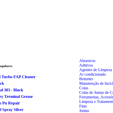
Abrasivos
Aditivos
opulares
Agentes de Limpeza
Ar condicionado
l Turbo FAP Cleaner
Betumes
Manutenção de bicicl
ock
Colas
al 303 - Black
Colas de Juntas de C
ry Terminal Grease
Ferramentas, Acessó
Limpeza e Tratament
o Pu Repair
Fitas
 Spray Silver
Juntas