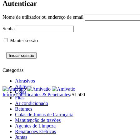
Autenticar
Nome de utilizador ou endereço de email
Senha
Manter sessão
Categorias
Abrasivos
Aditivos
Colas
Início
›
Lubrificantes & Penetrantes
›
SL500
Fitas
Ar condicionado
Betumes
Colas de Juntas de Carroçaria
Manutenção de travões
Agentes de Limpeza
Reparações Elétricas
Juntas