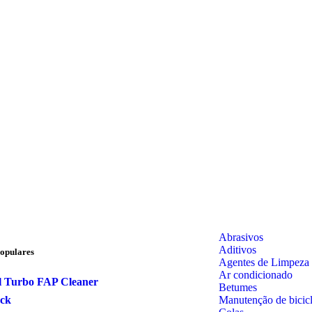
Abrasivos
Aditivos
opulares
Agentes de Limpeza
Ar condicionado
l Turbo FAP Cleaner
Betumes
Manutenção de bicicl
ock