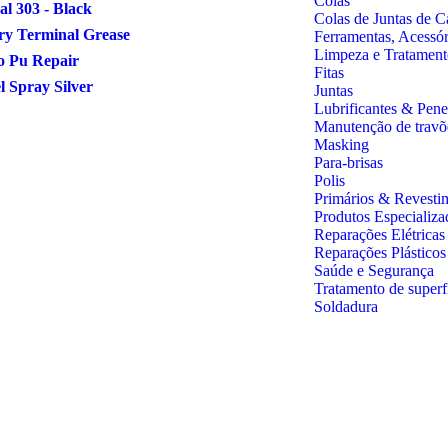
Colas
al 303 - Black
Colas de Juntas de C
ry Terminal Grease
Ferramentas, Acessó
Limpeza e Tratament
o Pu Repair
Fitas
 Spray Silver
Juntas
Lubrificantes & Pene
Manutenção de travõ
Masking
Para-brisas
Polis
Primários & Revesti
Produtos Especializa
Reparações Elétricas
Reparações Plástico
Saúde e Segurança
Tratamento de superf
Soldadura