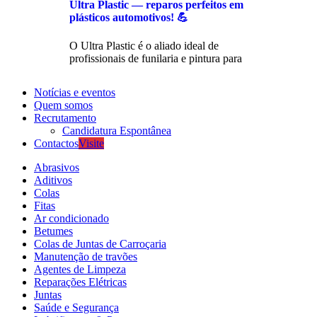
Ultra Plastic — reparos perfeitos em
plásticos automotivos! 💪
O Ultra Plastic é o aliado ideal de
profissionais de funilaria e pintura para
Notícias e eventos
Quem somos
Recrutamento
Candidatura Espontânea
Contactos
Visite
Abrasivos
Aditivos
Colas
Fitas
Ar condicionado
Betumes
Colas de Juntas de Carroçaria
Manutenção de travões
Agentes de Limpeza
Reparações Elétricas
Juntas
Saúde e Segurança