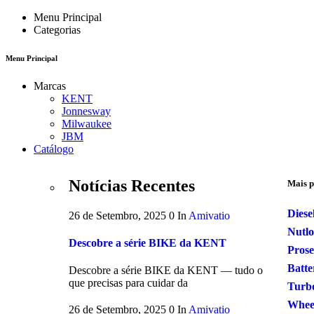
Menu Principal
Categorias
Menu Principal
Marcas
KENT
Jonnesway
Milwaukee
JBM
Catálogo
Notícias Recentes
Mais p
Diese
26 de Setembro, 2025
0
In
Amivatio
Nutl
Descobre a série BIKE da KENT
Prose
Batte
Descobre a série BIKE da KENT — tudo o
que precisas para cuidar da
Turb
Wheel
26 de Setembro, 2025
0
In
Amivatio