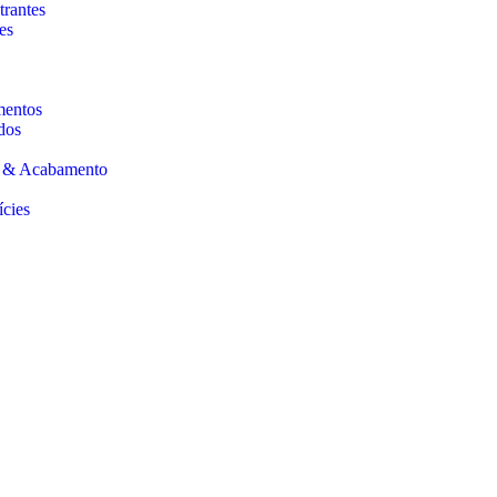
trantes
es
mentos
dos
s & Acabamento
ícies