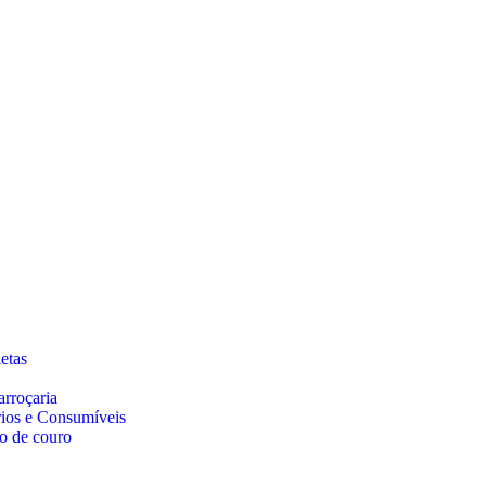
etas
arroçaria
rios e Consumíveis
o de couro