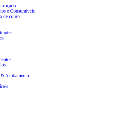
arroçaria
rios e Consumíveis
o de couro
trantes
es
mentos
dos
s & Acabamento
ícies