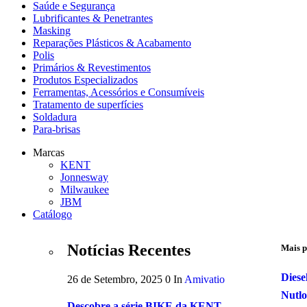
Saúde e Segurança
Lubrificantes & Penetrantes
Masking
Reparações Plásticos & Acabamento
Polis
Primários & Revestimentos
Produtos Especializados
Ferramentas, Acessórios e Consumíveis
Tratamento de superfícies
Soldadura
Para-brisas
Marcas
KENT
Jonnesway
Milwaukee
JBM
Catálogo
Notícias Recentes
Mais p
Diese
26 de Setembro, 2025
0
In
Amivatio
Nutl
Descobre a série BIKE da KENT