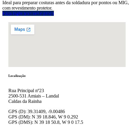
Ideal para preparar costuras antes da soldadura por pontos ou MIG,
com revestimento protetor.
Faça login para ver o preço
Localização
Rua Principal nº23
2500-531 Amiais – Landal
Caldas da Rainha
GPS (D): 39.31409, -9.00486
GPS (DM): N 39 18.846, W 9 0.292
GPS (DMS): N 39 18 50.8, W 9 0 17.5