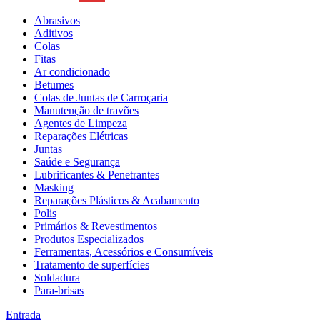
Abrasivos
Aditivos
Colas
Fitas
Ar condicionado
Betumes
Colas de Juntas de Carroçaria
Manutenção de travões
Agentes de Limpeza
Reparações Elétricas
Juntas
Saúde e Segurança
Lubrificantes & Penetrantes
Masking
Reparações Plásticos & Acabamento
Polis
Primários & Revestimentos
Produtos Especializados
Ferramentas, Acessórios e Consumíveis
Tratamento de superfícies
Soldadura
Para-brisas
Entrada