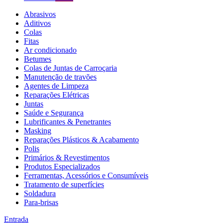
Abrasivos
Aditivos
Colas
Fitas
Ar condicionado
Betumes
Colas de Juntas de Carroçaria
Manutenção de travões
Agentes de Limpeza
Reparações Elétricas
Juntas
Saúde e Segurança
Lubrificantes & Penetrantes
Masking
Reparações Plásticos & Acabamento
Polis
Primários & Revestimentos
Produtos Especializados
Ferramentas, Acessórios e Consumíveis
Tratamento de superfícies
Soldadura
Para-brisas
Entrada