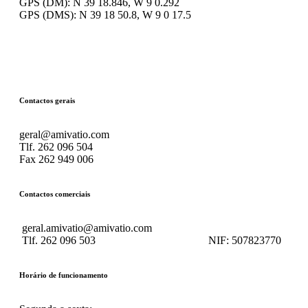
GPS (DM): N 39 18.846, W 9 0.292
GPS (DMS): N 39 18 50.8, W 9 0 17.5
Contactos gerais
geral@amivatio.com
Tlf. 262 096 504
Fax 262 949 006
Contactos comerciais
geral.amivatio@amivatio.com
Tlf. 262 096 503
NIF:
507823770
Horário de funcionamento