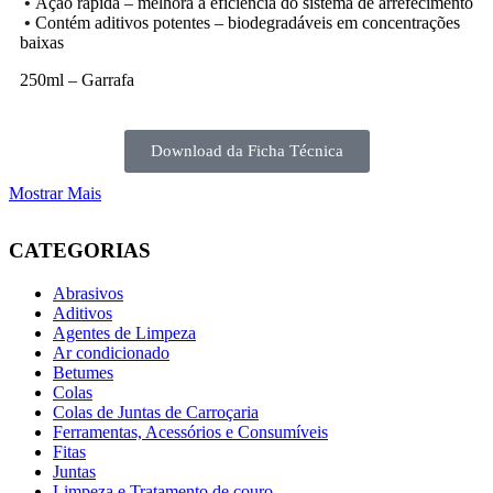
•
Ação rápida – melhora a eficiência do sistema de arrefecimento
•
Contém aditivos potentes – biodegradáveis em concentrações
baixas
250ml – Garrafa
Download da Ficha Técnica
Mostrar Mais
CATEGORIAS
Abrasivos
Aditivos
Agentes de Limpeza
Ar condicionado
Betumes
Colas
Colas de Juntas de Carroçaria
Ferramentas, Acessórios e Consumíveis
Fitas
Juntas
Limpeza e Tratamento de couro