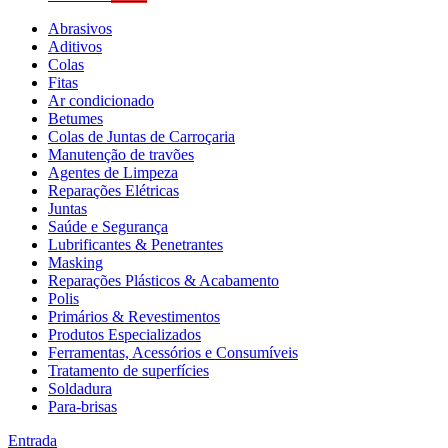
Abrasivos
Aditivos
Colas
Fitas
Ar condicionado
Betumes
Colas de Juntas de Carroçaria
Manutenção de travões
Agentes de Limpeza
Reparações Elétricas
Juntas
Saúde e Segurança
Lubrificantes & Penetrantes
Masking
Reparações Plásticos & Acabamento
Polis
Primários & Revestimentos
Produtos Especializados
Ferramentas, Acessórios e Consumíveis
Tratamento de superfícies
Soldadura
Para-brisas
Entrada