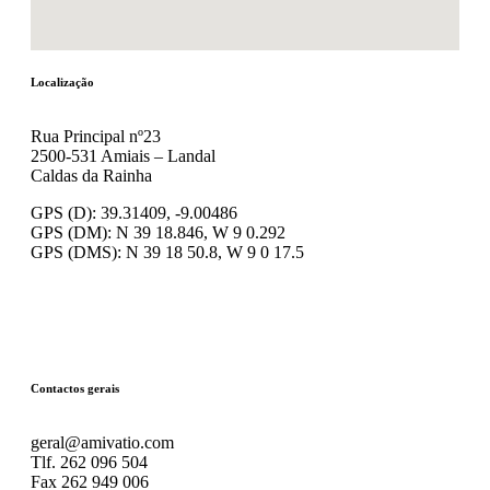
Localização
Rua Principal nº23
2500-531 Amiais – Landal
Caldas da Rainha
GPS (D): 39.31409, -9.00486
GPS (DM): N 39 18.846, W 9 0.292
GPS (DMS): N 39 18 50.8, W 9 0 17.5
Contactos gerais
geral@amivatio.com
Tlf. 262 096 504
Fax 262 949 006