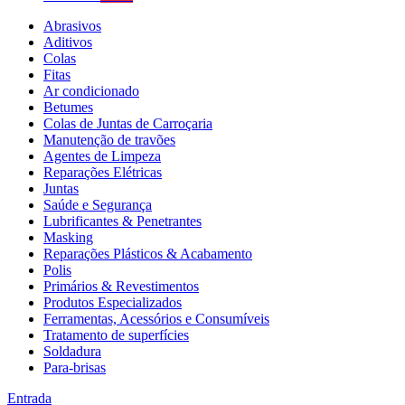
Abrasivos
Aditivos
Colas
Fitas
Ar condicionado
Betumes
Colas de Juntas de Carroçaria
Manutenção de travões
Agentes de Limpeza
Reparações Elétricas
Juntas
Saúde e Segurança
Lubrificantes & Penetrantes
Masking
Reparações Plásticos & Acabamento
Polis
Primários & Revestimentos
Produtos Especializados
Ferramentas, Acessórios e Consumíveis
Tratamento de superfícies
Soldadura
Para-brisas
Entrada