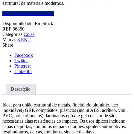
estrutural de materiais modernos.
Faça login para ver o preço
Disponibilidade:
Em Stock
REF:
86850
Categorias:
Colas
Marcas:
KENT
Share
Facebook
Twitter
Pinterest
LinkedIn
Descrição
Ideal para união estrutural de metais, (incluindo alumínio, aço
inoxidável) GRP, compósitos, plásticos (inclui ABS, acrílico, vinil,
PVC, policarbonatos), laminados epóxi e gel coats onde são
necessárias altas resistências ao impacto. Os usos típicos incluem:
capas de portas, conjuntos de para-choques, spoilers automotivos,
respiradouros, caixas, molduras, sinais e displays.