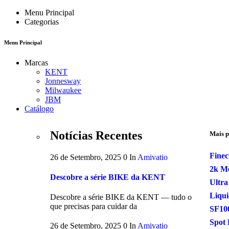
Menu Principal
Categorias
Menu Principal
Marcas
KENT
Jonnesway
Milwaukee
JBM
Catálogo
Notícias Recentes
Mais p
Finec
26 de Setembro, 2025
0
In
Amivatio
2k Me
Descobre a série BIKE da KENT
Ultra
Liqui
Descobre a série BIKE da KENT — tudo o
que precisas para cuidar da
SF10
Spot 
26 de Setembro, 2025
0
In
Amivatio