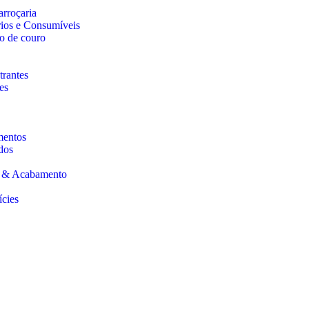
arroçaria
rios e Consumíveis
o de couro
trantes
es
mentos
dos
s & Acabamento
ícies