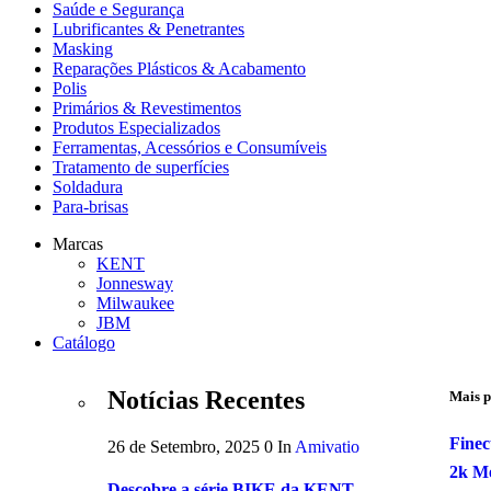
Saúde e Segurança
Lubrificantes & Penetrantes
Masking
Reparações Plásticos & Acabamento
Polis
Primários & Revestimentos
Produtos Especializados
Ferramentas, Acessórios e Consumíveis
Tratamento de superfícies
Soldadura
Para-brisas
Marcas
KENT
Jonnesway
Milwaukee
JBM
Catálogo
Notícias Recentes
Mais p
Finec
26 de Setembro, 2025
0
In
Amivatio
2k Me
Descobre a série BIKE da KENT