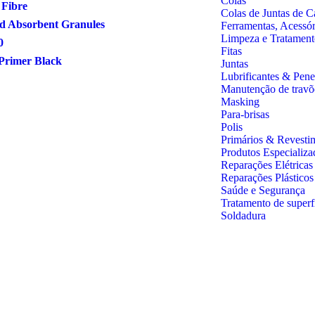
Colas
 Fibre
Colas de Juntas de C
d Absorbent Granules
Ferramentas, Acessó
Limpeza e Tratament
0
Fitas
Primer Black
Juntas
Lubrificantes & Pene
Manutenção de travõ
Masking
Para-brisas
Polis
Primários & Revesti
Produtos Especializa
Reparações Elétricas
Reparações Plástico
Saúde e Segurança
Tratamento de superf
Soldadura