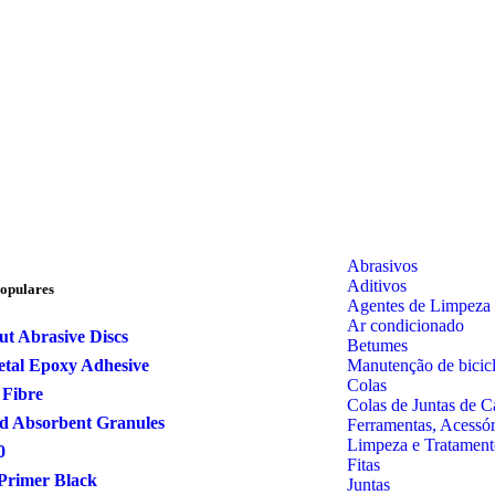
Abrasivos
Aditivos
opulares
Agentes de Limpeza
Ar condicionado
ut Abrasive Discs
Betumes
Manutenção de bicicl
tal Epoxy Adhesive
Colas
 Fibre
Colas de Juntas de C
d Absorbent Granules
Ferramentas, Acessó
Limpeza e Tratament
0
Fitas
Primer Black
Juntas