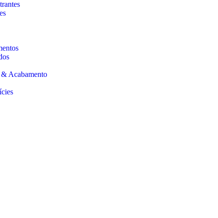
trantes
es
mentos
dos
s & Acabamento
ícies