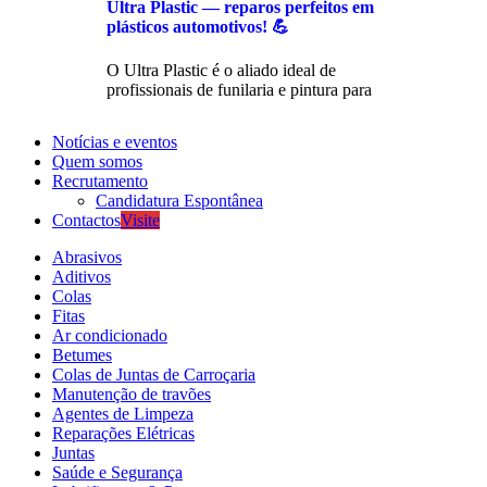
Ultra Plastic — reparos perfeitos em
plásticos automotivos! 💪
O Ultra Plastic é o aliado ideal de
profissionais de funilaria e pintura para
Notícias e eventos
Quem somos
Recrutamento
Candidatura Espontânea
Contactos
Visite
Abrasivos
Aditivos
Colas
Fitas
Ar condicionado
Betumes
Colas de Juntas de Carroçaria
Manutenção de travões
Agentes de Limpeza
Reparações Elétricas
Juntas
Saúde e Segurança