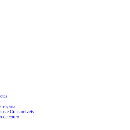
etas
arroçaria
rios e Consumíveis
o de couro