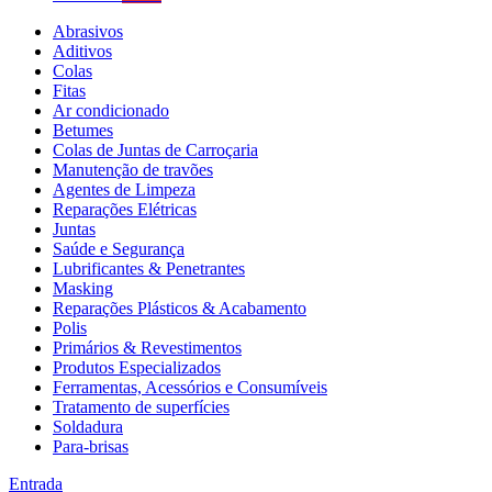
Abrasivos
Aditivos
Colas
Fitas
Ar condicionado
Betumes
Colas de Juntas de Carroçaria
Manutenção de travões
Agentes de Limpeza
Reparações Elétricas
Juntas
Saúde e Segurança
Lubrificantes & Penetrantes
Masking
Reparações Plásticos & Acabamento
Polis
Primários & Revestimentos
Produtos Especializados
Ferramentas, Acessórios e Consumíveis
Tratamento de superfícies
Soldadura
Para-brisas
Entrada