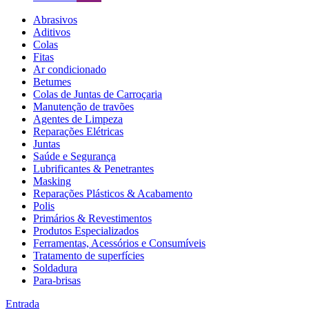
Abrasivos
Aditivos
Colas
Fitas
Ar condicionado
Betumes
Colas de Juntas de Carroçaria
Manutenção de travões
Agentes de Limpeza
Reparações Elétricas
Juntas
Saúde e Segurança
Lubrificantes & Penetrantes
Masking
Reparações Plásticos & Acabamento
Polis
Primários & Revestimentos
Produtos Especializados
Ferramentas, Acessórios e Consumíveis
Tratamento de superfícies
Soldadura
Para-brisas
Entrada