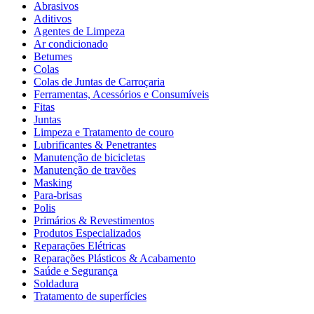
Abrasivos
Aditivos
Agentes de Limpeza
Ar condicionado
Betumes
Colas
Colas de Juntas de Carroçaria
Ferramentas, Acessórios e Consumíveis
Fitas
Juntas
Limpeza e Tratamento de couro
Lubrificantes & Penetrantes
Manutenção de bicicletas
Manutenção de travões
Masking
Para-brisas
Polis
Primários & Revestimentos
Produtos Especializados
Reparações Elétricas
Reparações Plásticos & Acabamento
Saúde e Segurança
Soldadura
Tratamento de superfícies