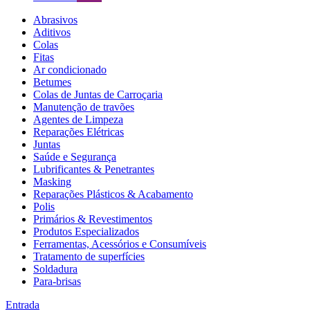
Abrasivos
Aditivos
Colas
Fitas
Ar condicionado
Betumes
Colas de Juntas de Carroçaria
Manutenção de travões
Agentes de Limpeza
Reparações Elétricas
Juntas
Saúde e Segurança
Lubrificantes & Penetrantes
Masking
Reparações Plásticos & Acabamento
Polis
Primários & Revestimentos
Produtos Especializados
Ferramentas, Acessórios e Consumíveis
Tratamento de superfícies
Soldadura
Para-brisas
Entrada