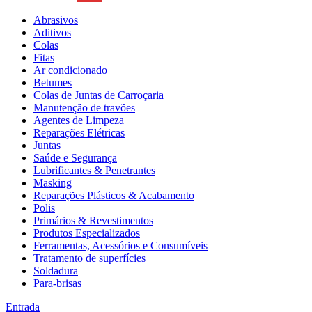
Abrasivos
Aditivos
Colas
Fitas
Ar condicionado
Betumes
Colas de Juntas de Carroçaria
Manutenção de travões
Agentes de Limpeza
Reparações Elétricas
Juntas
Saúde e Segurança
Lubrificantes & Penetrantes
Masking
Reparações Plásticos & Acabamento
Polis
Primários & Revestimentos
Produtos Especializados
Ferramentas, Acessórios e Consumíveis
Tratamento de superfícies
Soldadura
Para-brisas
Entrada