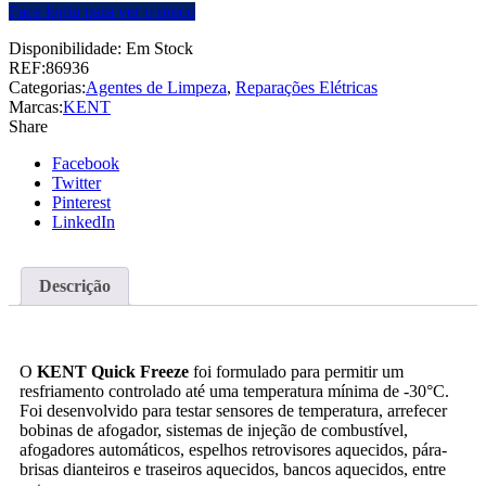
Faça login para ver o preço
Disponibilidade:
Em Stock
REF:
86936
Categorias:
Agentes de Limpeza
,
Reparações Elétricas
Marcas:
KENT
Share
Facebook
Twitter
Pinterest
LinkedIn
Descrição
O
KENT Quick Freeze
foi formulado para permitir um
resfriamento controlado até uma temperatura mínima de -30°C.
Foi desenvolvido para testar sensores de temperatura, arrefecer
bobinas de afogador, sistemas de injeção de combustível,
afogadores automáticos, espelhos retrovisores aquecidos, pára-
brisas dianteiros e traseiros aquecidos, bancos aquecidos, entre