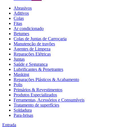
Abrasivos
Aditivos
Colas
Fitas
Ar condicionado
Betumes
Colas de Juntas de Carroçaria
Manutenção de travões
Agentes de Limpeza
Reparações Elétricas
Juntas
Saúde e Segurança
Lubrificantes & Penetrantes
Masking
Reparações Plásticos & Acabamento
Polis
Primários & Revestimentos
Produtos Especializados
Ferramentas, Acessórios e Consumíveis
Tratamento de superfícies
Soldadura
Para-brisas
Entrada