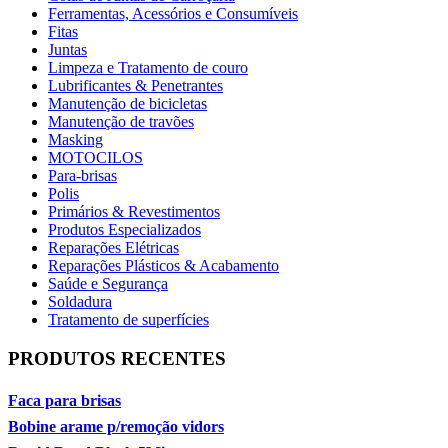
Ferramentas, Acessórios e Consumíveis
Fitas
Juntas
Limpeza e Tratamento de couro
Lubrificantes & Penetrantes
Manutenção de bicicletas
Manutenção de travões
Masking
MOTOCILOS
Para-brisas
Polis
Primários & Revestimentos
Produtos Especializados
Reparações Elétricas
Reparações Plásticos & Acabamento
Saúde e Segurança
Soldadura
Tratamento de superfícies
PRODUTOS RECENTES
Faca para brisas
Bobine arame p/remoção vidors