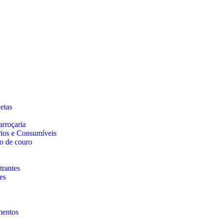
etas
arroçaria
rios e Consumíveis
o de couro
trantes
es
mentos