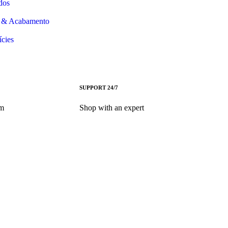
dos
s & Acabamento
ícies
SUPPORT 24/7
am
Shop with an expert