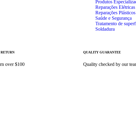
Produtos Especializa
Reparações Elétricas
Reparações Plástico
Saúde e Segurança
Tratamento de superf
Soldadura
 RETURN
QUALITY GUARANTEE
ON THE WEEKEND
urn over $100
Quality checked by our te
ON SALE NOW
BLACK FRIDAY
Shop Now