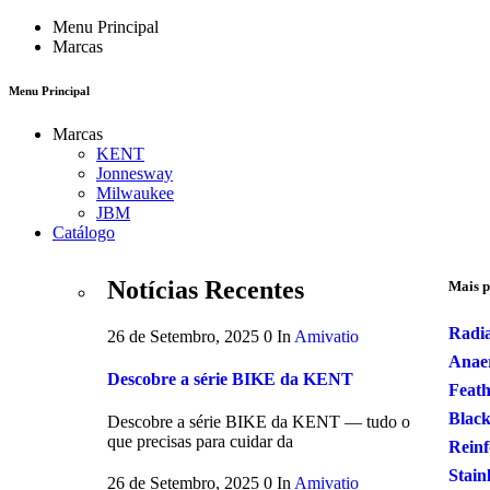
Menu Principal
Marcas
Menu Principal
Marcas
KENT
Jonnesway
Milwaukee
JBM
Catálogo
Notícias Recentes
Mais p
Radi
26 de Setembro, 2025
0
In
Amivatio
Anaer
Descobre a série BIKE da KENT
Feath
Black
Descobre a série BIKE da KENT — tudo o
que precisas para cuidar da
Reinf
Stain
26 de Setembro, 2025
0
In
Amivatio