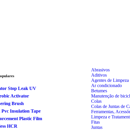
Abrasivos
Aditivos
opulares
Agentes de Limpeza
Ar condicionado
ator Stop Leak UV
Betumes
Manutenção de bicicl
obic Activator
Colas
ering Brush
Colas de Juntas de C
 Pvc Insulation Tape
Ferramentas, Acessó
Limpeza e Tratament
orcement Plastic Film
Fitas
less HCR
Juntas