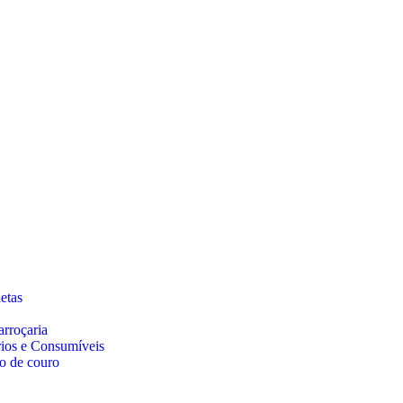
etas
arroçaria
rios e Consumíveis
o de couro