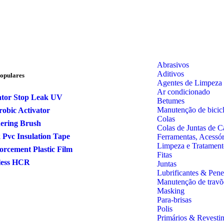
Abrasivos
Aditivos
opulares
Agentes de Limpeza
Ar condicionado
ator Stop Leak UV
Betumes
Manutenção de bicicl
obic Activator
Colas
ering Brush
Colas de Juntas de C
 Pvc Insulation Tape
Ferramentas, Acessó
Limpeza e Tratament
orcement Plastic Film
Fitas
less HCR
Juntas
Lubrificantes & Pene
Manutenção de travõ
Masking
Para-brisas
Polis
Primários & Revesti