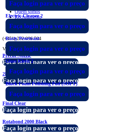
Faça login para ver o preço
Notícias e eventos
Quem somos
Electric Cleaner 2
Recrutamento
Candidatura Espontânea
Faça login para ver o preço
Contactos
Visite
(+351) 262 096 504
Rusty Penetrant
Faça login para ver o preço
Vistos recentemente
Precut Nozzle
Faça login para ver o preço
Glass Kleen 2
Faça login para ver o preço
2k dispenser Gun 50ml
Faça login para ver o preço
Black Foam Polishing Pad (SOFT)
Faça login para ver o preço
Final Clear
Faça login para ver o preço
Rotabond 2000 Black
Faça login para ver o preço