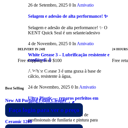
26 de Setembro, 2025
0
In
Amivatio
Selagem e adesão de alta performance! ✨
Selagem e adesão de alta performance! ✨ O
KENT Quick Seal é um selante/adesivo
4 de Novembro, 2025
0
In
Amivatio
DELIVERY IN 24H
24 HOURS
White Grease 3 – Lubrificação resistente e
NEW ARRIVALS
confiável! 💧
Free shipping over $100
Free ret
GALAXY S12
A White Grease 3 é uma graxa à base de
64GB/4GB RAM
cálcio, resistente à água,
Shop Now
24 de Novembro, 2025
0
In
Amivatio
Best Selling
Ultra Plastic — reparos perfeitos em
New All Purpose Foam Cleaner
plásticos automotivos! 💪
Faça login para ver o preço
O Ultra Plastic é o aliado ideal de
profissionais de funilaria e pintura para
Ceramic 1200