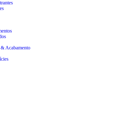
trantes
es
mentos
dos
s & Acabamento
ícies