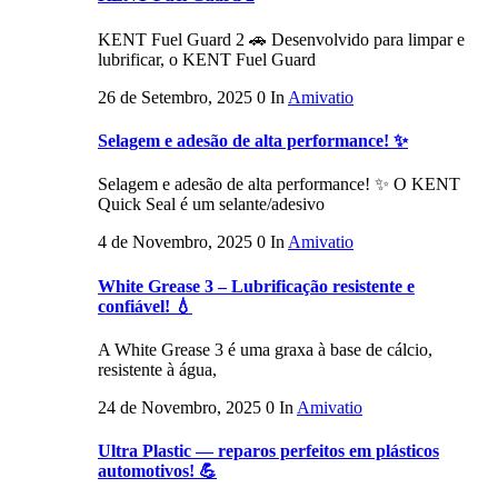
KENT Fuel Guard 2 🚗 Desenvolvido para limpar e
lubrificar, o KENT Fuel Guard
26 de Setembro, 2025
0
In
Amivatio
Selagem e adesão de alta performance! ✨
Selagem e adesão de alta performance! ✨ O KENT
Quick Seal é um selante/adesivo
4 de Novembro, 2025
0
In
Amivatio
White Grease 3 – Lubrificação resistente e
confiável! 💧
A White Grease 3 é uma graxa à base de cálcio,
resistente à água,
24 de Novembro, 2025
0
In
Amivatio
Ultra Plastic — reparos perfeitos em plásticos
automotivos! 💪