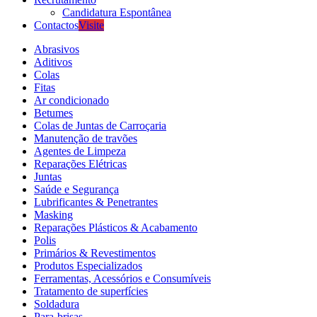
Candidatura Espontânea
Contactos
Visite
Abrasivos
Aditivos
Colas
Fitas
Ar condicionado
Betumes
Colas de Juntas de Carroçaria
Manutenção de travões
Agentes de Limpeza
Reparações Elétricas
Juntas
Saúde e Segurança
Lubrificantes & Penetrantes
Masking
Reparações Plásticos & Acabamento
Polis
Primários & Revestimentos
Produtos Especializados
Ferramentas, Acessórios e Consumíveis
Tratamento de superfícies
Soldadura
Para-brisas