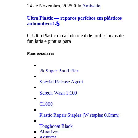
24 de Novembro, 2025
0
In
Amivatio
Ultra Plastic — reparos perfeitos em plásticos
automotivos! 💪
O Ultra Plastic é o aliado ideal de profissionais de
funilaria e pintura para
Mais populares
2k Super Bond Flex
Special Release Agent
Screen Wash 1:100
C1000
Plastic Repair Staples (W staples 0.6mm)
Toughcoat Black
Abrasivos
Aditivos