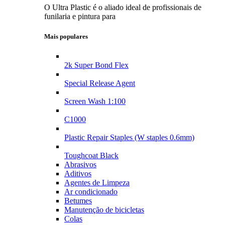
O Ultra Plastic é o aliado ideal de profissionais de
funilaria e pintura para
Mais populares
2k Super Bond Flex
Special Release Agent
Screen Wash 1:100
C1000
Plastic Repair Staples (W staples 0.6mm)
Toughcoat Black
Abrasivos
Aditivos
Agentes de Limpeza
Ar condicionado
Betumes
Manutenção de bicicletas
Colas