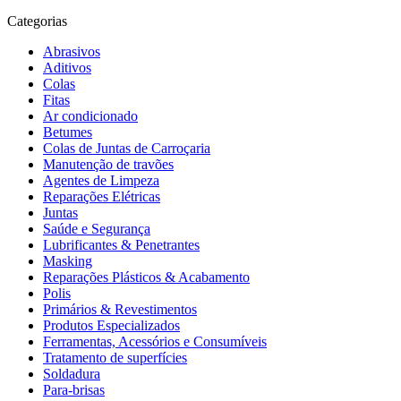
Categorias
Abrasivos
Aditivos
Colas
Fitas
Ar condicionado
Betumes
Colas de Juntas de Carroçaria
Manutenção de travões
Agentes de Limpeza
Reparações Elétricas
Juntas
Saúde e Segurança
Lubrificantes & Penetrantes
Masking
Reparações Plásticos & Acabamento
Polis
Primários & Revestimentos
Produtos Especializados
Ferramentas, Acessórios e Consumíveis
Tratamento de superfícies
Soldadura
Para-brisas