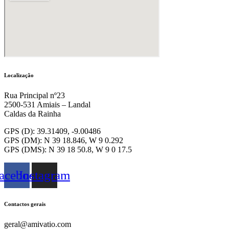
Localização
Rua Principal nº23
2500-531 Amiais – Landal
Caldas da Rainha
GPS (D): 39.31409, -9.00486
GPS (DM): N 39 18.846, W 9 0.292
GPS (DMS): N 39 18 50.8, W 9 0 17.5
acebook
Instagram
Contactos gerais
geral@amivatio.com