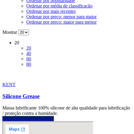
Ordenar por popularidade
Ordenar por média de classificação
Ordenar por mais recentes
Ordenar por preço: menor para maior
Ordenar por preço: maior para menor
Mostrar
20
20
40
60
80
KENT
Silicone Grease
Massa lubrificante 100% silicone de alta qualidade para lubrificação
/ proteção contra a humidade.
Faça login para ver o preço