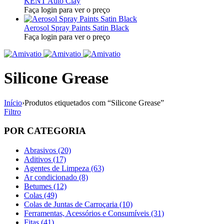
KENT Auto Clay
Faça login para ver o preço
Aerosol Spray Paints Satin Black
Faça login para ver o preço
Silicone Grease
Início
›
Produtos etiquetados com “Silicone Grease”
Filtro
POR CATEGORIA
Abrasivos (20)
Aditivos (17)
Agentes de Limpeza (63)
Ar condicionado (8)
Betumes (12)
Colas (49)
Colas de Juntas de Carroçaria (10)
Ferramentas, Acessórios e Consumíveis (31)
Fitas (41)