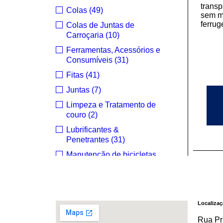
transp
Colas (49)
sem m
ferrug
Colas de Juntas de
Carroçaria (10)
Ferramentas, Acessórios e
Consumíveis (31)
Fitas (41)
Juntas (7)
Limpeza e Tratamento de
couro (2)
Lubrificantes &
Penetrantes (31)
Manutenção de bicicletas
(12)
Manutenção de travões (3)
Masking (1)
Localiza
Para-brisas (6)
Rua Pr