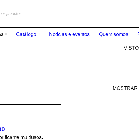
as
Catálogo
Notícias e eventos
Quem somos
VIST
MOSTRAR
00
rificante multiusos,