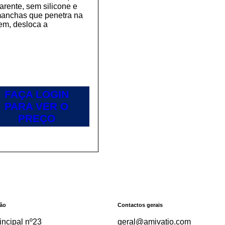
arente, sem silicone e
anchas que penetra na
em, desloca a
FAÇA LOGIN
PARA VER O
PREÇO
ção
Contactos gerais
incipal nº23
geral@amivatio.com