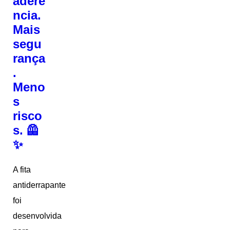
aderê
ncia.
Mais
segu
rança
.
Meno
s
risco
s. 🦺
✨
A fita
antiderrapante
foi
desenvolvida