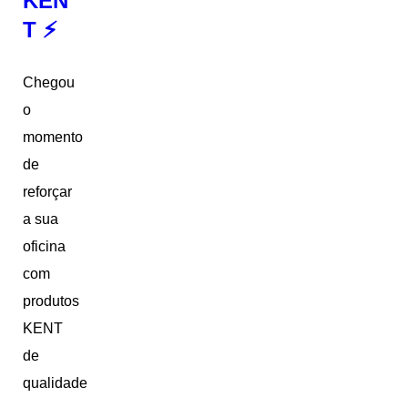
KEN
T ⚡
Chegou
o
momento
de
reforçar
a sua
oficina
com
produtos
KENT
de
qualidade