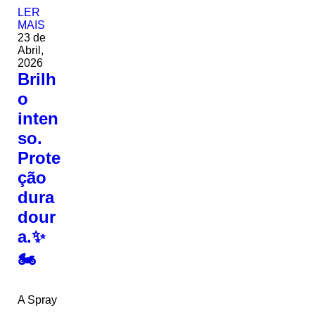
LER
MAIS
23 de
Abril,
2026
Brilh
o
inten
so.
Prote
ção
dura
dour
a.✨
🏍️
A Spray