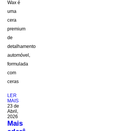
Wax é
uma
cera
premium
de
detalhamento
automóvel,
formulada
com
ceras
LER
MAIS
23 de
Abril,
2026
Mais