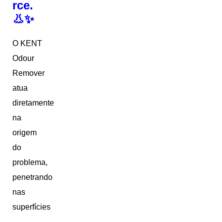
rce.
👃✨
O KENT
Odour
Remover
atua
diretamente
na
origem
do
problema,
penetrando
nas
superfícies