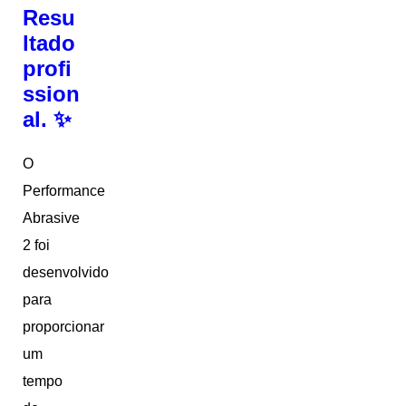
Resu
ltado
profi
ssion
al. ✨
O
Performance
Abrasive
2 foi
desenvolvido
para
proporcionar
um
tempo