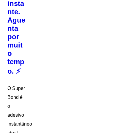
insta
nte.
Ague
nta
por
muit
o
temp
o. ⚡
O Super
Bond é
o
adesivo
instantâneo
ideal