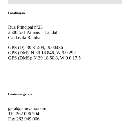
Localização
Rua Principal nº23
2500-531 Amiais – Landal
Caldas da Rainha
GPS (D): 39.31409, -9.00486
GPS (DM): N 39 18.846, W 9 0.292
GPS (DMS): N 39 18 50.8, W 9 0 17.5
Contactos gerais
geral@amivatio.com
Tlf. 262 096 504
Fax 262 949 006