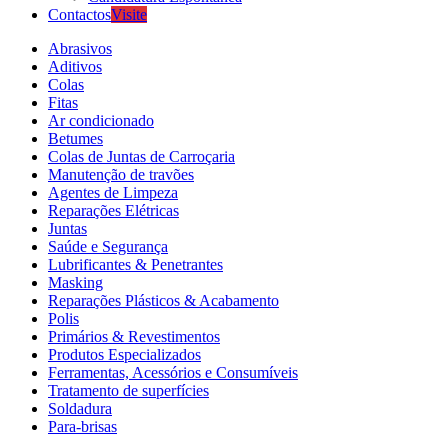
Contactos
Visite
Abrasivos
Aditivos
Colas
Fitas
Ar condicionado
Betumes
Colas de Juntas de Carroçaria
Manutenção de travões
Agentes de Limpeza
Reparações Elétricas
Juntas
Saúde e Segurança
Lubrificantes & Penetrantes
Masking
Reparações Plásticos & Acabamento
Polis
Primários & Revestimentos
Produtos Especializados
Ferramentas, Acessórios e Consumíveis
Tratamento de superfícies
Soldadura
Para-brisas