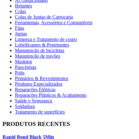
Ar condicionado
Betumes
Colas
Colas de Juntas de Carroçaria
Ferramentas, Acessórios e Consumíveis
Fitas
Juntas
Limpeza e Tratamento de couro
Lubrificantes & Penetrantes
Manutenção de bicicletas
Manutenção de travões
Masking
Para-brisas
Polis
Primários & Revestimentos
Produtos Especializados
Reparações Elétricas
Reparações Plásticos & Acabamento
Saúde e Segurança
Soldadura
Tratamento de superfícies
PRODUTOS RECENTES
Rapid Bond Black 5Min