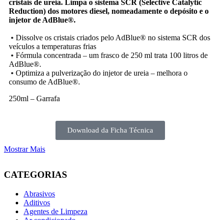
cristais de ureia. Limpa o sistema SCR (
Selective
Catalytic
Reduction
) dos motores diesel, nomeadamente o depósito e o
injetor de
AdBlue®.
•
Dissolve os cristais criados pelo AdBlue® no sistema SCR dos
veículos a temperaturas frias
•
Fórmula concentrada – um frasco de 250 ml trata 100 litros de
AdBlue®.
•
Optimiza a pulverização do injetor de ureia – melhora o
consumo de AdBlue®.
250ml – Garrafa
Download da Ficha Técnica
Mostrar Mais
CATEGORIAS
Abrasivos
Aditivos
Agentes de Limpeza