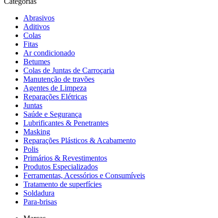
Categorias
Abrasivos
Aditivos
Colas
Fitas
Ar condicionado
Betumes
Colas de Juntas de Carroçaria
Manutenção de travões
Agentes de Limpeza
Reparações Elétricas
Juntas
Saúde e Segurança
Lubrificantes & Penetrantes
Masking
Reparações Plásticos & Acabamento
Polis
Primários & Revestimentos
Produtos Especializados
Ferramentas, Acessórios e Consumíveis
Tratamento de superfícies
Soldadura
Para-brisas