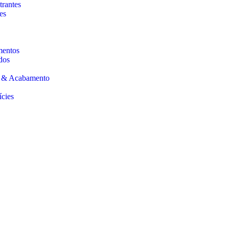
trantes
es
mentos
dos
s & Acabamento
ícies