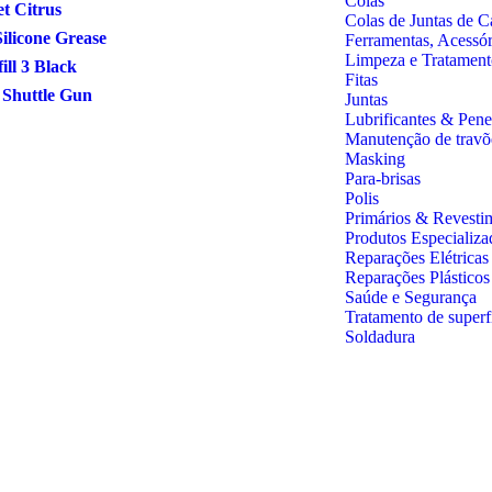
Colas
et Citrus
Colas de Juntas de C
ilicone Grease
Ferramentas, Acessó
Limpeza e Tratament
fill 3 Black
Fitas
 Shuttle Gun
Juntas
Lubrificantes & Pene
Manutenção de travõ
Masking
Para-brisas
Polis
Primários & Revesti
Produtos Especializa
Reparações Elétricas
Reparações Plástico
Saúde e Segurança
Tratamento de superf
Soldadura