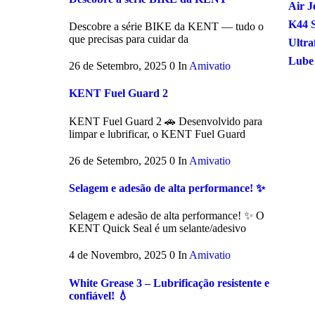
Air J
K44 S
Descobre a série BIKE da KENT — tudo o
que precisas para cuidar da
Ultra
Lube
26 de Setembro, 2025
0
In
Amivatio
KENT Fuel Guard 2
KENT Fuel Guard 2 🚗 Desenvolvido para
limpar e lubrificar, o KENT Fuel Guard
26 de Setembro, 2025
0
In
Amivatio
Selagem e adesão de alta performance! ✨
Selagem e adesão de alta performance! ✨ O
KENT Quick Seal é um selante/adesivo
4 de Novembro, 2025
0
In
Amivatio
White Grease 3 – Lubrificação resistente e
confiável! 💧