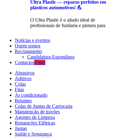
Ultra Plastic — reparos perfeitos em
plásticos automotivos! 💪
O Ultra Plastic é o aliado ideal de
profissionais de funilaria e pintura para
Notícias e eventos
Quem somos
Recrutamento
Candidatura Espontânea
Contactos
Visite
Abrasivos
Aditivos
Colas
Fitas
Ar condicionado
Betumes
Colas de Juntas de Carroçaria
Manutenção de travões
Agentes de Limpeza
Reparações Elétricas
Juntas
Saúde e Segurança