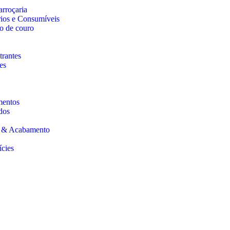
arroçaria
rios e Consumíveis
o de couro
trantes
es
mentos
dos
s & Acabamento
ícies