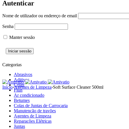
Autenticar
Nome de utilizador ou endereço de email
Senha
Manter sessão
Categorias
Abrasivos
Aditivos
Colas
Início
›
Agentes de Limpeza
›
Soft Surface Cleaner 500ml
Fitas
Ar condicionado
Betumes
Colas de Juntas de Carroçaria
Manutenção de travões
Agentes de Limpeza
Reparações Elétricas
Juntas