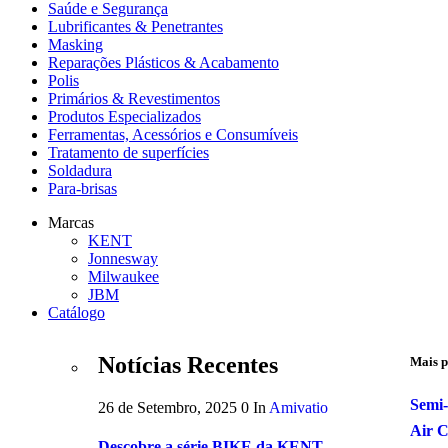
Saúde e Segurança
Lubrificantes & Penetrantes
Masking
Reparações Plásticos & Acabamento
Polis
Primários & Revestimentos
Produtos Especializados
Ferramentas, Acessórios e Consumíveis
Tratamento de superfícies
Soldadura
Para-brisas
Marcas
KENT
Jonnesway
Milwaukee
JBM
Catálogo
Notícias Recentes
Mais p
Semi-
26 de Setembro, 2025
0
In
Amivatio
Air 
Descobre a série BIKE da KENT