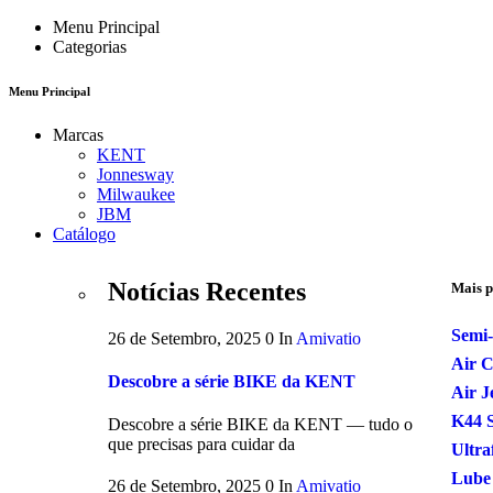
Menu Principal
Categorias
Menu Principal
Marcas
KENT
Jonnesway
Milwaukee
JBM
Catálogo
Notícias Recentes
Mais p
Semi-
26 de Setembro, 2025
0
In
Amivatio
Air 
Descobre a série BIKE da KENT
Air J
K44 S
Descobre a série BIKE da KENT — tudo o
que precisas para cuidar da
Ultra
Lube
26 de Setembro, 2025
0
In
Amivatio