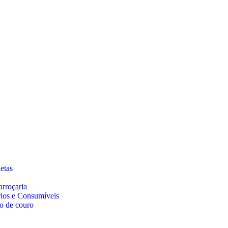
etas
arroçaria
rios e Consumíveis
o de couro