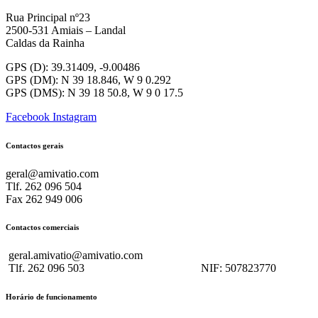
Rua Principal nº23
2500-531 Amiais – Landal
Caldas da Rainha
GPS (D): 39.31409, -9.00486
GPS (DM): N 39 18.846, W 9 0.292
GPS (DMS): N 39 18 50.8, W 9 0 17.5
Facebook
Instagram
Contactos gerais
geral@amivatio.com
Tlf. 262 096 504
Fax 262 949 006
Contactos comerciais
geral.amivatio@amivatio.com
Tlf. 262 096 503
NIF:
507823770
Horário de funcionamento