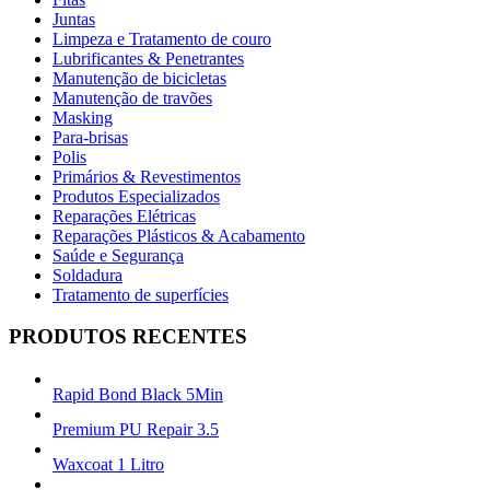
Juntas
Limpeza e Tratamento de couro
Lubrificantes & Penetrantes
Manutenção de bicicletas
Manutenção de travões
Masking
Para-brisas
Polis
Primários & Revestimentos
Produtos Especializados
Reparações Elétricas
Reparações Plásticos & Acabamento
Saúde e Segurança
Soldadura
Tratamento de superfícies
PRODUTOS RECENTES
Rapid Bond Black 5Min
Premium PU Repair 3.5
Waxcoat 1 Litro