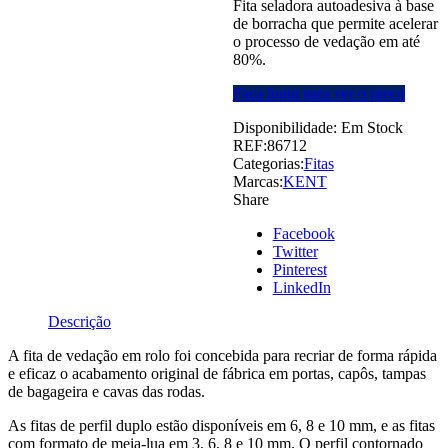
Fita seladora autoadesiva à base
de borracha que permite acelerar
o processo de vedação em até
80%.
Faça login para ver o preço
Disponibilidade:
Em Stock
REF:
86712
Categorias:
Fitas
Marcas:
KENT
Share
Facebook
Twitter
Pinterest
LinkedIn
Descrição
A fita de vedação em rolo foi concebida para recriar de forma rápida
e eficaz o acabamento original de fábrica em portas, capôs, tampas
de bagageira e cavas das rodas.
As fitas de perfil duplo estão disponíveis em 6, 8 e 10 mm, e as fitas
com formato de meia-lua em 3, 6, 8 e 10 mm. O perfil contornado